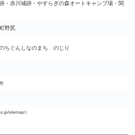
跡・赤川城跡・やすらぎの森オートキャンプ場・関
町野尻
のちぐんしなのまち のじり
所
o.jp/sitemap/）