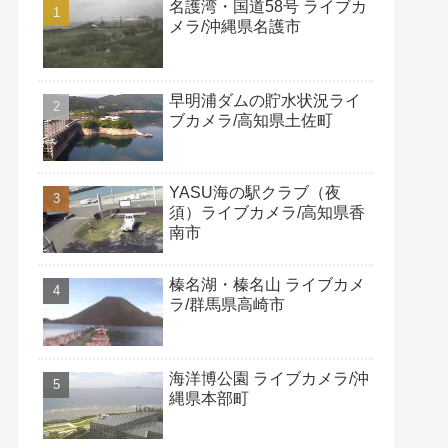
名護湾・国道58号 ライブカ
メラ/沖縄県名護市
早明浦ダムの貯水状況ライ
ブカメラ/高知県土佐町
YASU海の駅クラブ（夜
須）ライブカメラ/高知県香
南市
榛名湖・榛名山 ライブカメ
ラ/群馬県高崎市
海洋博公園 ライブカメラ/沖
縄県本部町