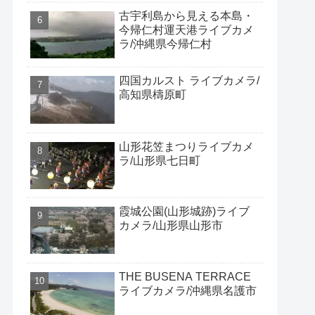
古宇利島から見える本島・
今帰仁村運天港ライブカメ
ラ/沖縄県今帰仁村
四国カルスト ライブカメラ/
高知県檮原町
山形花笠まつりライブカメ
ラ/山形県七日町
霞城公園(山形城跡)ライブ
カメラ/山形県山形市
THE BUSENA TERRACE
ライブカメラ/沖縄県名護市