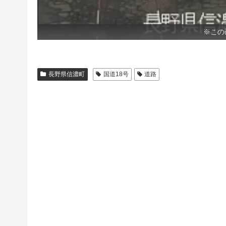
※この
長野県信濃町
国道18号
道路