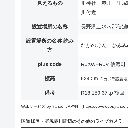
見えるもの
川神社・赤川一里塚
川付近
設置場所の名称
長野県上水内郡信濃
設置場所の名称 読み
ながのけん かみみ
方
plus code
R5XW+R5V 信濃町
標高
624.2m
※カメラ設置場
備考
R18 159.37kp 旋回
Webサービス by Yahoo! JAPAN （https://developer.yahoo.c
国道18号・野尻赤川周辺のその他のライブカメラ