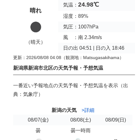
24.98℃
気温：
晴れ
湿度：89%
気圧：1007hPa
風 ：南 2.34m/s
（晴天）
日の出 04:51 | 日の入 18:46
更新：2026/08/08 04:08
（観測地：Matsugasakihama）
新潟県新潟市北区の天気予報・予想気温
一番近い予報地点の天気予報・予想気温を表示（出
典：気象庁）
新潟の天気
>詳細
08/07
(金)
08/08
(土)
08/09
(日)
曇
曇一時雨
--