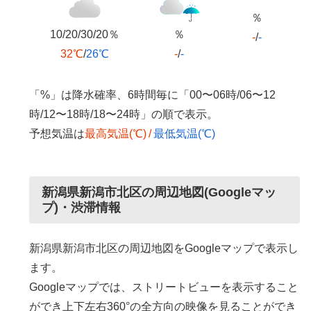
％
10/20/30/20％
％
-
/
-
32℃
/
26℃
-
/
-
「%」は降水確率、6時間毎に「00〜06時/06〜12
時/12〜18時/18〜24時」の順で表示。
予想気温は
最高気温(℃)
/
最低気温(℃)
新潟県新潟市北区の周辺地図(Googleマッ
プ)・渋滞情報
新潟県新潟市北区の周辺地図をGoogleマップで表示し
ます。
Googleマップでは、ストリートビューを表示すること
ができ上下左右360°の全方向の映像を見ることができ