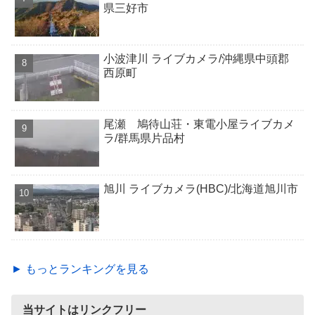
県三好市
小波津川 ライブカメラ/沖縄県中頭郡
西原町
尾瀬 鳩待山荘・東電小屋ライブカメ
ラ/群馬県片品村
旭川 ライブカメラ(HBC)/北海道旭川市
► もっとランキングを見る
当サイトはリンクフリー