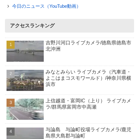
今日のニュース（YouTube動画）
アクセスランキング
吉野川河口ライブカメラ/徳島県徳島市
北沖洲
みなとみらい ライブカメラ（汽車道・
よこはまコスモワールド）/神奈川県横
浜市
上信越道・富岡IC（上り） ライブカメ
ラ/群馬県富岡市中高瀬
与論島 与論町役場ライブカメラ/鹿児
島県大島郡与論町