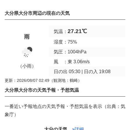
大分県大分市周辺の現在の天気
27.21℃
気温：
雨
湿度：75%
気圧：1004hPa
風 ：東 3.06m/s
（小雨）
日の出 05:30 | 日の入 19:08
更新：2026/08/07 02:49
（観測地：鶴崎）
大分県大分市の天気予報・予想気温
一番近い予報地点の天気予報・予想気温を表示（出典：気
象庁）
大分の天気
>詳細