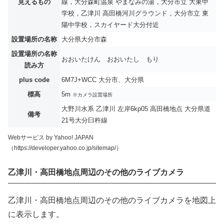
見えるもの
線，大分森町温泉 やまなみの湯，大分市立 大東中
学校，乙津川 高田橋河川グラウンド，大分市立 東
陽中学校，スカイヤード大分付近
設置場所の名称
大分県大分市森
設置場所の名称
おおいたけん おおいたし もり
読み方
plus code
6M7J+WCC 大分市、大分県
標高
5m
※カメラ設置場所
大野川水系 乙津川 左岸6kp05 高田橋地点 大分県道
備考
21号大分臼杵線
Webサービス by Yahoo! JAPAN
（https://developer.yahoo.co.jp/sitemap/）
乙津川・高田橋地点周辺のその他のライブカメラ
乙津川・高田橋地点周辺のその他のライブカメラを地図上
に表示します。