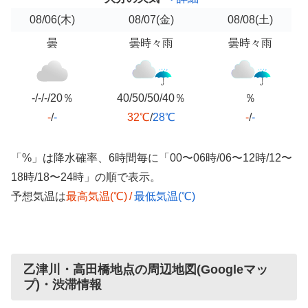
08/06
(木)
08/07
(金)
08/08
(土)
曇
曇時々雨
曇時々雨
-/-/-/20％
40/50/50/40％
％
-
/
-
32℃
/
28℃
-
/
-
「%」は降水確率、6時間毎に「00〜06時/06〜12時/12〜
18時/18〜24時」の順で表示。
予想気温は
最高気温(℃)
/
最低気温(℃)
乙津川・高田橋地点の周辺地図(Googleマッ
プ)・渋滞情報