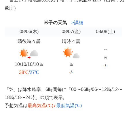
象庁）
米子の天気
>詳細
08/06
(木)
08/07
(金)
08/08
(土)
晴後時々曇
晴時々曇
--
％
10/10/10/10％
％
-
/
-
38℃
/
27℃
-
/
-
「%」は降水確率、6時間毎に「00〜06時/06〜12時/12〜
18時/18〜24時」の順で表示。
予想気温は
最高気温(℃)
/
最低気温(℃)