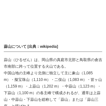
蒜山について [出典：wikipedia]
蒜山（ひるぜん）は、岡山県の真庭市北部と鳥取県の倉吉
市南部に跨って位置する火山である。
中国山地の主峰より北側に独立して主に象山（1,085
m）・擬宝珠山（1,110 m）・二俣山（1,083 m）・皆ヶ山
（1,159 m）・上蒜山（1,202 m）・中蒜山（1,123 m）・
下蒜山（1,100 m）の各主峰で構成されるが、通常は上蒜
山・中蒜山・下蒜山を総称して「蒜山」または「蒜山三