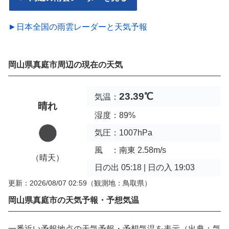
►日本全国の雨雲レーダーと天気予報
岡山県真庭市周辺の現在の天気
23.39℃
気温：
晴れ
湿度：89%
気圧：1007hPa
風 ：南東 2.58m/s
（晴天）
日の出 05:18 | 日の入 19:03
更新：2026/08/07 02:59
（観測地：鳥取県）
岡山県真庭市の天気予報・予想気温
一番近い予報地点の天気予報・予想気温を表示（出典：気