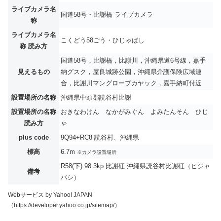
ライブカメラ名
国道58号・比謝橋 ライブカメラ
称
ライブカメラ名
こくどう58ごう・ひじゃばし
称 読み方
国道58号，比謝橋，比謝川，沖縄県道6号線，嘉手
見えるもの
納グスク，屋良城跡公園，沖縄県介護保険広域連
合，比謝川マングローブカヤック，嘉手納町付近
設置場所の名称
沖縄県中頭郡読谷村比謝
設置場所の名称
おきなわけん なかがみぐん よみたんそん ひじ
読み方
ゃ
plus code
9Q94+RC8 読谷村、沖縄県
標高
6.7m
※カメラ設置場所
R58(下) 98.3kp 比謝矼 沖縄県読谷村比謝矼（ヒジャ
備考
バシ）
Webサービス by Yahoo! JAPAN
（https://developer.yahoo.co.jp/sitemap/）