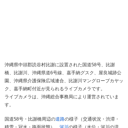
沖縄県中頭郡読谷村比謝に設置された国道58号、比謝
橋、比謝川、沖縄県道6号線、嘉手納グスク、屋良城跡公
園、沖縄県介護保険広域連合、比謝川マングローブカヤッ
ク、嘉手納町付近が見られるライブカメラです。
ライブカメラは、沖縄総合事務局により運営されていま
す。
国道58号・比謝橋周辺の
道路
の様子（交通状況・渋滞・
積雪・冠水・路面状態）、
河川
の様子（水位・河川の流