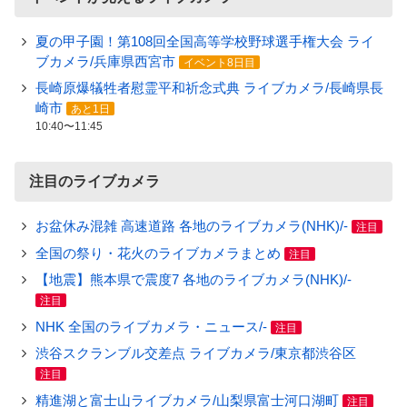
夏の甲子園！第108回全国高等学校野球選手権大会 ライ
ブカメラ/兵庫県西宮市
イベント8日目
長崎原爆犠牲者慰霊平和祈念式典 ライブカメラ/長崎県長
崎市
あと1日
10:40〜11:45
注目のライブカメラ
お盆休み混雑 高速道路 各地のライブカメラ(NHK)/-
注目
全国の祭り・花火のライブカメラまとめ
注目
【地震】熊本県で震度7 各地のライブカメラ(NHK)/-
注目
NHK 全国のライブカメラ・ニュース/-
注目
渋谷スクランブル交差点 ライブカメラ/東京都渋谷区
注目
精進湖と富士山ライブカメラ/山梨県富士河口湖町
注目