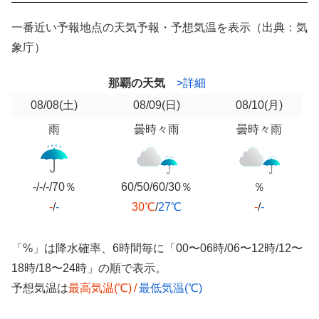
一番近い予報地点の天気予報・予想気温を表示（出典：気
象庁）
那覇の天気
>詳細
08/08
(土)
08/09
(日)
08/10
(月)
雨
曇時々雨
曇時々雨
-/-/-/70％
60/50/60/30％
％
-
/
-
30℃
/
27℃
-
/
-
「%」は降水確率、6時間毎に「00〜06時/06〜12時/12〜
18時/18〜24時」の順で表示。
予想気温は
最高気温(℃)
/
最低気温(℃)