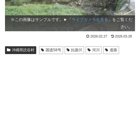
※この画像はサンプルです。►「
ライブカメラを見る
」をご覧くだ
さい。
2026.02.27
2026.03.28
沖縄県読谷村
国道58号
比謝川
河川
道路