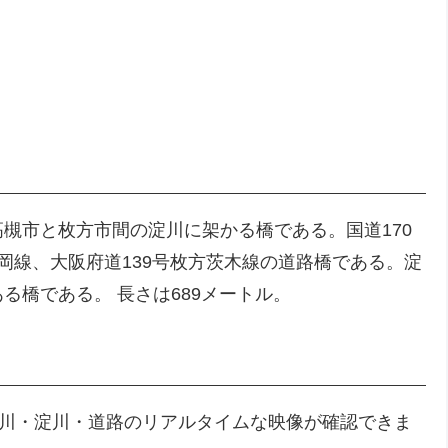
槻市と枚方市間の淀川に架かる橋である。国道170
岡線、大阪府道139号枚方茨木線の道路橋である。淀
る橋である。 長さは689メートル。
河川・淀川・道路のリアルタイムな映像が確認できま