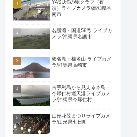
YASU海の駅クラブ（夜
須）ライブカメラ/高知県香
南市
名護湾・国道58号 ライブカ
メラ/沖縄県名護市
榛名湖・榛名山 ライブカメ
ラ/群馬県高崎市
古宇利島から見える本島・
今帰仁村運天港ライブカメ
ラ/沖縄県今帰仁村
山形花笠まつりライブカメ
ラ/山形県七日町