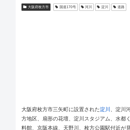
大阪府枚方市
国道170号
河川
淀川
道路
大阪府枚方市三矢町に設置された
淀川
、淀川河
方地区、扇形の花壇、淀川スタジアム、水都
料館、京阪本線、天野川、枚方公園駅付近が