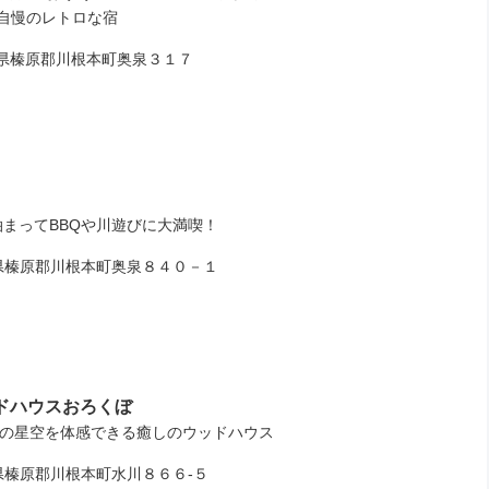
自慢のレトロな宿
榛原郡川根本町奥泉３１７
まってBBQや川遊びに大満喫！
榛原郡川根本町奥泉８４０－１
ドハウスおろくぼ
天の星空を体感できる癒しのウッドハウス
榛原郡川根本町水川８６６‐５