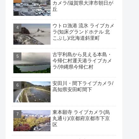
カメラ/滋賀県大津市朝日が
丘
ウトロ漁港 流氷 ライブカメ
ラ(知床グランドホテル 北
こぶし)/北海道斜里町
古宇利島から見える本島・
今帰仁村運天港ライブカメ
ラ/沖縄県今帰仁村
安田川・間下ライブカメラ/
高知県安田町間下
東本願寺 ライブカメラ(烏
丸通り)/京都府京都市下京
区