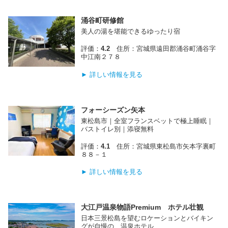
涌谷町研修館
美人の湯を堪能できるゆったり宿
評価：
4.2
住所：宮城県遠田郡涌谷町涌谷字
中江南２７８
► 詳しい情報を見る
フォーシーズン矢本
東松島市｜全室フランスベットで極上睡眠｜
バストイレ別｜添寝無料
評価：
4.1
住所：宮城県東松島市矢本字裏町
８８－１
► 詳しい情報を見る
大江戸温泉物語Premium ホテル壮観
日本三景松島を望むロケーションとバイキン
グが自慢の 温泉ホテル