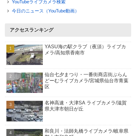
YouTubeライブカメラ検索
今日のニュース（YouTube動画）
アクセスランキング
YASU海の駅クラブ（夜須）ライブカ
メラ/高知県香南市
仙台七夕まつり・一番街商店街ぶらん
どーむライブカメラ/宮城県仙台市青葉
区
名神高速・大津SA ライブカメラ/滋賀
県大津市朝日が丘
和良川・法師丸橋ライブカメラ/岐阜県