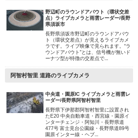
野辺町のラウンドアバウト（環状交差
点）ライブカメラと雨雲レーダー/長野
県須坂市
長野県須坂市野辺町のラウンドアバウ
ト（環状交差点）が見えるライブカメ
ラです。ライブ映像で見られます。“ラ
ウンドアバウト”とは、信号機が無いド
ーナツ型が特徴の交差点で...
阿智村智里 道路のライブカメラ
中央道・園原IC ライブカメラと雨雲レ
ーダー/長野県阿智村智里
長野県下伊那郡阿智村智里に設置され
たE20 中央自動車道・西宮線・園原イ
ンターチェンジ・阿知川・長野県道
477号 富士見台公園線・長野県道89号
園原インター線・ヘブ...