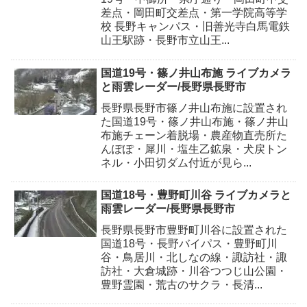
差点・岡田町交差点・第一学院高等学
校 長野キャンパス・旧善光寺白馬電鉄
山王駅跡・長野市立山王...
国道19号・篠ノ井山布施 ライブカメラ
と雨雲レーダー/長野県長野市
長野県長野市篠ノ井山布施に設置され
た国道19号・篠ノ井山布施・篠ノ井山
布施チェーン着脱場・農産物直売所た
んぽぽ・犀川・塩生乙鉱泉・犬戻トン
ネル・小田切ダム付近が見ら...
国道18号・豊野町川谷 ライブカメラと
雨雲レーダー/長野県長野市
長野県長野市豊野町川谷に設置された
国道18号・長野バイパス・豊野町川
谷・鳥居川・北しなの線・諏訪社・諏
訪社・大倉城跡・川谷つつじ山公園・
豊野霊園・荒古のサクラ・長清...