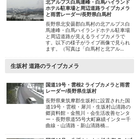
北アルプス白馬連峰・白馬ハイランド
ホテル駐車場と周辺道路ライブカメラ
と雨雲レーダー/長野県白馬村
長野県北安曇郡白馬村の北アルプス白
馬連峰・白馬ハイランドホテル駐車場
と周辺道路が見えるライブカメラで
す。以下の様子がライブ画像で見られ
ます。（写真は「白馬村と北アル...
生坂村 道路のライブカメラ
国道19号・雲根2 ライブカメラと雨雲
レーダー/長野県生坂村
長野県東筑摩郡生坂村に設置された国
道19号・雲根・犀川・生坂村山清路の
郷資料館・金熊川・会生活改善センタ
ー・長野県道55号大町麻績インター千
曲線・山清路・新山清路橋...