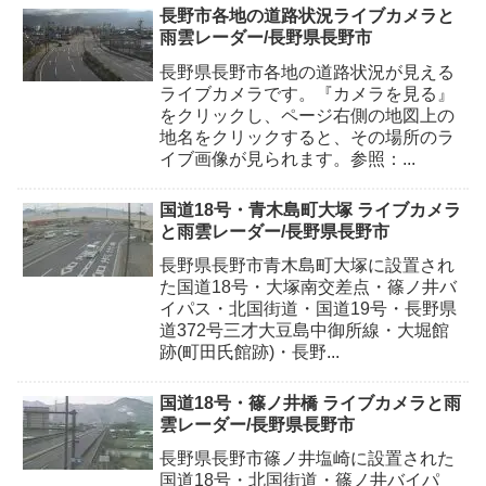
長野市各地の道路状況ライブカメラと
雨雲レーダー/長野県長野市
長野県長野市各地の道路状況が見える
ライブカメラです。『カメラを見る』
をクリックし、ページ右側の地図上の
地名をクリックすると、その場所のラ
イブ画像が見られます。参照：...
国道18号・青木島町大塚 ライブカメラ
と雨雲レーダー/長野県長野市
長野県長野市青木島町大塚に設置され
た国道18号・大塚南交差点・篠ノ井バ
イパス・北国街道・国道19号・長野県
道372号三才大豆島中御所線・大堀館
跡(町田氏館跡)・長野...
国道18号・篠ノ井橋 ライブカメラと雨
雲レーダー/長野県長野市
長野県長野市篠ノ井塩崎に設置された
国道18号・北国街道・篠ノ井バイパ