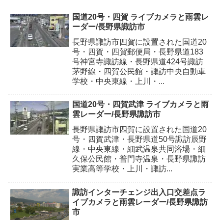
国道20号・四賀 ライブカメラと雨雲レ
ーダー/長野県諏訪市
長野県諏訪市四賀に設置された国道20
号・四賀・四賀郵便局・長野県道183
号神宮寺諏訪線・長野県道424号諏訪
茅野線・四賀公民館・諏訪中央自動車
学校・中央東線・上川・...
国道20号・四賀武津 ライブカメラと雨
雲レーダー/長野県諏訪市
長野県諏訪市四賀に設置された国道20
号・四賀武津・長野県道50号諏訪辰野
線・中央東線・細武温泉共同浴場・細
久保公民館・普門寺温泉・長野県諏訪
実業高等学校・上川・諏訪...
諏訪インターチェンジ出入口交差点ラ
イブカメラと雨雲レーダー/長野県諏訪
市