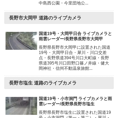
中島西公園・今里団地公...
長野市大岡甲 道路のライブカメラ
国道19号・大岡甲日合 ライブカメラと
雨雲レーダー/長野県長野市大岡甲
長野県長野市大岡甲に設置された国道
19号・大岡甲日合・犀川・川口交差
点・長野県道394号川口大町線・長野
県道395号川口田野口篠ノ井線・健大
岡神社・信州不動温泉旅館...
長野市塩生 道路のライブカメラ
国道19号・小市洞門 ライブカメラと雨
雲レーダー/長野県長野市塩生
長野県長野市塩生に設置された国道19
号・小市洞門（第一・第二）・犀川・