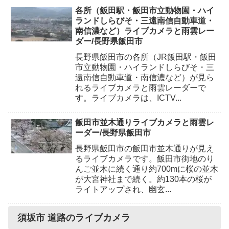
各所（飯田駅・飯田市立動物園・ハイ
ランドしらびそ・三遠南信自動車道・
南信濃など）ライブカメラと雨雲レー
ダー/長野県飯田市
長野県飯田市の各所（JR飯田駅・飯田
市立動物園・ハイランドしらびそ・三
遠南信自動車道・南信濃など）が見ら
れるライブカメラと雨雲レーダーで
す。ライブカメラは、ICTV...
飯田市並木通りライブカメラと雨雲レ
ーダー/長野県飯田市
長野県飯田市の飯田市並木通りが見え
るライブカメラです。飯田市街地のり
んご並木に続く通り約700mに桜の並木
が大宮神社まで続く。約130本の桜が
ライトアップされ、幽玄...
須坂市 道路のライブカメラ