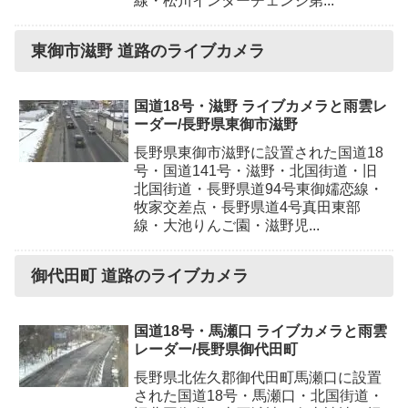
線・松川インターチェンジ第...
東御市滋野 道路のライブカメラ
国道18号・滋野 ライブカメラと雨雲レ
ーダー/長野県東御市滋野
長野県東御市滋野に設置された国道18
号・国道141号・滋野・北国街道・旧
北国街道・長野県道94号東御嬬恋線・
牧家交差点・長野県道4号真田東部
線・大池りんご園・滋野児...
御代田町 道路のライブカメラ
国道18号・馬瀬口 ライブカメラと雨雲
レーダー/長野県御代田町
長野県北佐久郡御代田町馬瀬口に設置
された国道18号・馬瀬口・北国街道・