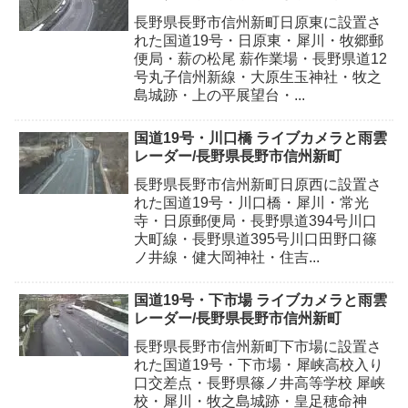
長野県長野市信州新町日原東に設置さ
れた国道19号・日原東・犀川・牧郷郵
便局・薪の松尾 薪作業場・長野県道12
号丸子信州新線・大原生玉神社・牧之
島城跡・上の平展望台・...
国道19号・川口橋 ライブカメラと雨雲
レーダー/長野県長野市信州新町
長野県長野市信州新町日原西に設置さ
れた国道19号・川口橋・犀川・常光
寺・日原郵便局・長野県道394号川口
大町線・長野県道395号川口田野口篠
ノ井線・健大岡神社・住吉...
国道19号・下市場 ライブカメラと雨雲
レーダー/長野県長野市信州新町
長野県長野市信州新町下市場に設置さ
れた国道19号・下市場・犀峡高校入り
口交差点・長野県篠ノ井高等学校 犀峡
校・犀川・牧之島城跡・皇足穂命神