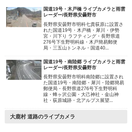
国道19号・木戸橋 ライブカメラと雨雲
レーダー/長野県安曇野市
長野県安曇野市明科七貴荻原に設置さ
れた国道19号・木戸橋・犀川・伊勢
宮・川下り ラフティング・長野県道
276号下生野明科線・木戸簡易郵便
局・三五山トンネル・国道40...
国道19号・南陸郷 ライブカメラと雨雲
レーダー/長野県安曇野市
長野県安曇野市明科南陸郷に設置され
た国道19号・南陸郷・犀川・陸郷簡易
郵便局・長野県道276号下生野明科
線・蜂ヶ沢公園・大己神社・金山神
社・荻原城跡・北アルプス展望...
大鹿村 道路のライブカメラ