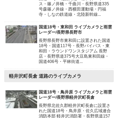
ス・篠ノ井橋・千曲川・長野県道335
号森篠ノ井線・西横田運動場・円福
寺・しなの鉄道線・北陸新幹線...
国道18号・東和田 ライブカメラと雨雲
レーダー/長野県長野市
長野県長野市東和田に設置された国道
18号・国道117号・長野バイパス・東
和田・ラウンドワンスタジアム 長野
店・長野県道375号大豆島東和田線・
国道406号・平林街道...
軽井沢町長倉 道路のライブカメラ
国道18号・鳥井原 ライブカメラと雨雲
レーダー/長野県軽井沢町長倉
長野県北佐久郡軽井沢町長倉に設置さ
れた国道18号・鳥井原・佐久広域連合
消防本部 軽井沢消防署・長野県道157