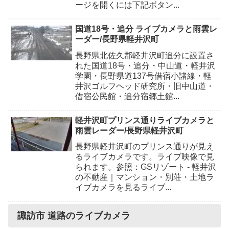
ージを開くには下記ボタン...
国道18号・追分 ライブカメラと雨雲レ
ーダー/長野県軽井沢町
長野県北佐久郡軽井沢町追分に設置さ
れた国道18号・追分・中山道・軽井沢
学園・長野県道137号借宿小諸線・軽
井沢ゴルフヘッド研究所・旧中山道・
借宿公民館・追分宿郷土館...
軽井沢町プリンス通りライブカメラと
雨雲レーダー/長野県軽井沢町
長野県軽井沢町のプリンス通りが見え
るライブカメラです。ライブ映像で見
られます。参照：GSリゾート - 軽井沢
の不動産｜マンション・別荘・土地ラ
イブカメラを見るライブ...
諏訪市 道路のライブカメラ