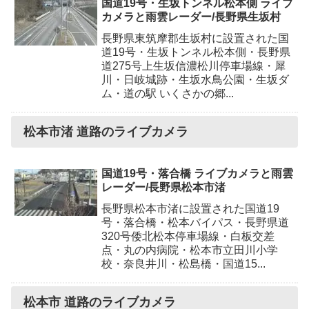
国道19号・生坂トンネル松本側 ライブ
カメラと雨雲レーダー/長野県生坂村
長野県東筑摩郡生坂村に設置された国
道19号・生坂トンネル松本側・長野県
道275号上生坂信濃松川停車場線・犀
川・日岐城跡・生坂水鳥公園・生坂ダ
ム・道の駅 いくさかの郷...
松本市渚 道路のライブカメラ
国道19号・落合橋 ライブカメラと雨雲
レーダー/長野県松本市渚
長野県松本市渚に設置された国道19
号・落合橋・松本バイパス・長野県道
320号倭北松本停車場線・白板交差
点・丸の内病院・松本市立田川小学
校・奈良井川・松島橋・国道15...
松本市 道路のライブカメラ