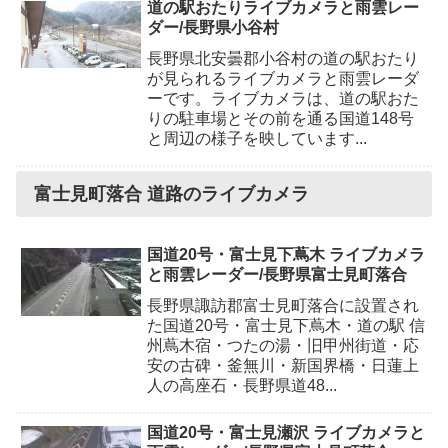
道の駅おたりライブカメラと雨雲レー
ダー/長野県小谷村
長野県北安曇郡小谷村の道の駅おたり
が見られるライブカメラと雨雲レーダ
ーです。ライブカメラは、道の駅おた
りの駐車場とその前を通る国道148号
と周辺の様子を映しています...
富士見町落合 道路のライブカメラ
国道20号・富士見下蔦木 ライブカメラ
と雨雲レーダー/長野県富士見町落合
長野県諏訪郡富士見町落合に設置され
た国道20号・富士見下蔦木・道の駅 信
州蔦木宿・つたの湯・旧甲州街道・応
安の古碑・釜無川・新国界橋・日蓮上
人の高座石・長野県道48...
国道20号・富士見瀬沢 ライブカメラと