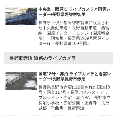
中央道・園原IC ライブカメラと雨雲レ
ーダー/長野県阿智村智里
長野県下伊那郡阿智村智里に設置され
た中央自動車道・長野自動車道・西宮
線・園原インターチェンジ（園原料金
所）・阿知川・長野県道89号園原イン
ター線・長野県道109号園...
長野市赤沼 道路のライブカメラ
国道18号・赤沼 ライブカメラと雨雲レ
ーダー/長野県長野市赤沼
長野県長野市赤沼に設置された国道18
号・国道117号・長野バイパス・アッ
プルライン・赤沼・赤沼PA・長野市立
長沼小学校・赤沼公園・正覚寺・長沼
城跡・千曲川・長野県道...