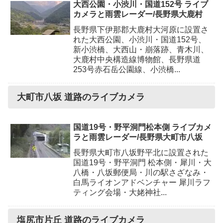
大西公園・小渋川・国道152号 ライブ
カメラと雨雲レーダー/長野県大鹿村
長野県下伊那郡大鹿村大河原に設置さ
れた大西公園、小渋川・国道152号、
新小渋橋、大西山・崩落跡、青木川、
大鹿村中央構造線博物館、長野県道
253号赤石岳公園線、小渋橋...
大町市八坂 道路のライブカメラ
国道19号・野平洞門松本側 ライブカメ
ラと雨雲レーダー/長野県大町市八坂
長野県大町市八坂野平北に設置された
国道19号・野平洞門 松本側・犀川・大
八橋・八坂郵便局・川の駅さざなみ・
白馬ライオンアドベンチャー 犀川ラフ
ティング会場・大姥神社...
塩尻市片丘 道路のライブカメラ