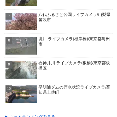
八代ふるさと公園ライブカメラ/山梨県
笛吹市
境川 ライブカメラ(根岸橋)/東京都町田
市
石神井川 ライブカメラ(板橋)/東京都板
橋区
早明浦ダムの貯水状況ライブカメラ/高
知県土佐町
► もっとランキングを見る