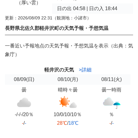
（厚い雲）
日の出 04:58 | 日の入 18:44
更新：2026/08/09 22:31
（観測地：小諸市）
長野県北佐久郡軽井沢町の天気予報・予想気温
一番近い予報地点の天気予報・予想気温を表示（出典：気
象庁）
軽井沢の天気
>詳細
08/09
(日)
08/10
(月)
08/11
(火)
曇
晴時々曇
曇一時雨
-/-/-/20％
10/0/10/10％
％
-
/
-
28℃
/
18℃
-
/
-