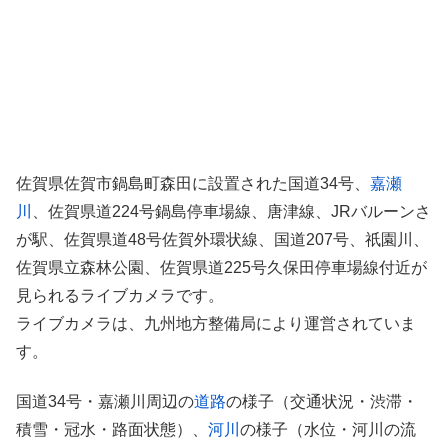
佐賀県佐賀市鍋島町森田に設置された国道34号、
嘉瀬
川
、佐賀県道224号鍋島停車場線、唐津線、JRバルーンさ
が駅、佐賀県道48号佐賀外環状線、国道207号、祇園川、
佐賀県立森林公園、佐賀県道225号久保田停車場線付近が
見られるライブカメラです。
ライブカメラは、九州地方整備局により運営されていま
す。
国道34号・嘉瀬川周辺の
道路
の様子（交通状況・渋滞・
積雪・冠水・路面状態）、
河川
の様子（水位・河川の流