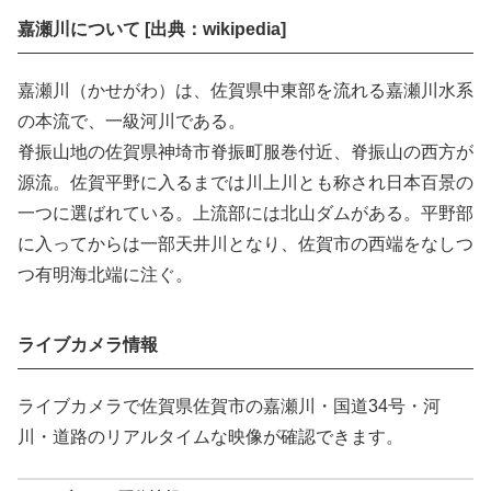
嘉瀬川について [出典：wikipedia]
嘉瀬川（かせがわ）は、佐賀県中東部を流れる嘉瀬川水系
の本流で、一級河川である。
脊振山地の佐賀県神埼市脊振町服巻付近、脊振山の西方が
源流。佐賀平野に入るまでは川上川とも称され日本百景の
一つに選ばれている。上流部には北山ダムがある。平野部
に入ってからは一部天井川となり、佐賀市の西端をなしつ
つ有明海北端に注ぐ。
ライブカメラ情報
ライブカメラで佐賀県佐賀市の嘉瀬川・国道34号・河
川・道路のリアルタイムな映像が確認できます。