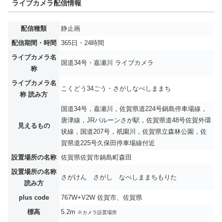
ライブカメラ配信情報
配信種類
静止画
配信期間・時間
365日・24時間
ライブカメラ名
国道34号・嘉瀬川 ライブカメラ
称
ライブカメラ名
こくどう34ごう・さがしなべしままち
称 読み方
国道34号，嘉瀬川，佐賀県道224号鍋島停車場線，
唐津線，JRバルーンさが駅，佐賀県道48号佐賀外環
見えるもの
状線，国道207号，祇園川，佐賀県立森林公園，佐
賀県道225号久保田停車場線付近
設置場所の名称
佐賀県佐賀市鍋島町森田
設置場所の名称
さがけん さがし なべしままちもりた
読み方
plus code
767W+V2W 佐賀市、佐賀県
標高
5.2m
※カメラ設置場所