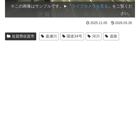
※この画像はサンプルです。►「
ライブカメラを見る
」をご覧くだ
さい。
2025.11.05
2026.03.28
佐賀県佐賀市
嘉瀬川
国道34号
河川
道路