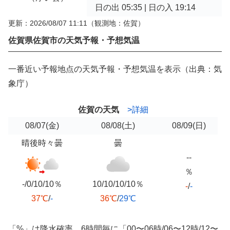
日の出 05:35 | 日の入 19:14
更新：2026/08/07 11:11
（観測地：佐賀）
佐賀県佐賀市の天気予報・予想気温
一番近い予報地点の天気予報・予想気温を表示（出典：気
象庁）
佐賀の天気
>詳細
08/07
(金)
08/08
(土)
08/09
(日)
晴後時々曇
曇
--
％
-/0/10/10％
10/10/10/10％
-
/
-
37℃
/
-
36℃
/
29℃
「%」は降水確率、6時間毎に「00〜06時/06〜12時/12〜