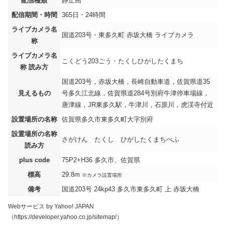
配信種類
静止画
配信期間・時間
365日・24時間
ライブカメラ名
国道203号・東多久町 赤坂大橋 ライブカメラ
称
ライブカメラ名
こくどう203ごう・たくしひがしたくまち
称 読み方
国道203号，赤坂大橋，長崎自動車道，佐賀県道35
見えるもの
号多久江北線，佐賀県道284号別府牛津停車場線，
唐津線，JR東多久駅，牛津川，石原川，虎渓寺付近
設置場所の名称
佐賀県多久市東多久町大字別府
設置場所の名称
さがけん たくし ひがしたくまちべふ
読み方
plus code
75P2+H36 多久市、佐賀県
標高
29.8m
※カメラ設置場所
備考
国道203号 24kp43 多久市東多久町 上 赤坂大橋
Webサービス by Yahoo! JAPAN
（https://developer.yahoo.co.jp/sitemap/）