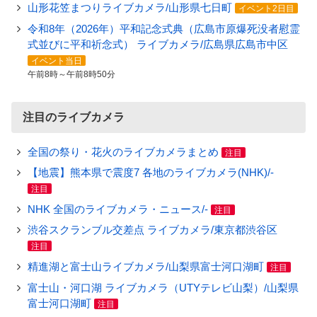
山形花笠まつりライブカメラ/山形県七日町
イベント2日目
令和8年（2026年）平和記念式典（広島市原爆死没者慰霊
式並びに平和祈念式） ライブカメラ/広島県広島市中区
イベント当日
午前8時～午前8時50分
注目のライブカメラ
全国の祭り・花火のライブカメラまとめ
注目
【地震】熊本県で震度7 各地のライブカメラ(NHK)/-
注目
NHK 全国のライブカメラ・ニュース/-
注目
渋谷スクランブル交差点 ライブカメラ/東京都渋谷区
注目
精進湖と富士山ライブカメラ/山梨県富士河口湖町
注目
富士山・河口湖 ライブカメラ（UTYテレビ山梨）/山梨県
富士河口湖町
注目