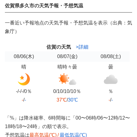
佐賀県多久市の天気予報・予想気温
一番近い予報地点の天気予報・予想気温を表示（出典：気
象庁）
佐賀の天気
>詳細
08/06
(木)
08/07
(金)
08/08
(土)
晴
晴時々曇
曇
-/-/-/0％
0/10/10/10％
％
-
/
-
37℃
/
30℃
-
/
-
「%」は降水確率、6時間毎に「00〜06時/06〜12時/12〜
18時/18〜24時」の順で表示。
予想気温は
最高気温(℃)
/
最低気温(℃)