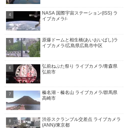
NASA 国際宇宙ステーション(ISS) ラ
イブカメラ/-
原爆ドームと相生橋(あいおいばし)ラ
イブカメラ/広島県広島市中区
弘前ねぷた祭り ライブカメラ/青森県
弘前市
榛名湖・榛名山 ライブカメラ/群馬県
高崎市
渋谷スクランブル交差点 ライブカメラ
(ANN)/東京都