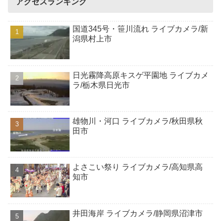
アクセスランキング
国道345号・笹川流れ ライブカメラ/新
潟県村上市
日光霧降高原キスゲ平園地 ライブカメ
ラ/栃木県日光市
雄物川・河口 ライブカメラ/秋田県秋
田市
よさこい祭り ライブカメラ/高知県高
知市
井田海岸 ライブカメラ/静岡県沼津市