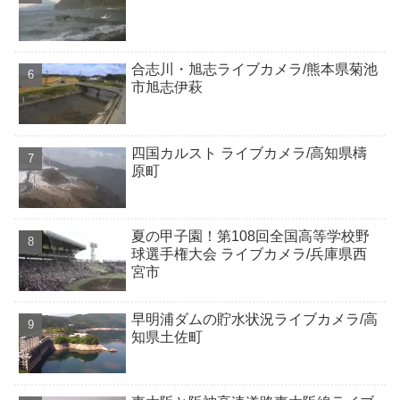
合志川・旭志ライブカメラ/熊本県菊池
市旭志伊萩
四国カルスト ライブカメラ/高知県檮
原町
夏の甲子園！第108回全国高等学校野
球選手権大会 ライブカメラ/兵庫県西
宮市
早明浦ダムの貯水状況ライブカメラ/高
知県土佐町