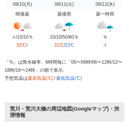
08/10
(月)
08/11
(火)
08/12
(水)
晴後曇
曇後雨
曇一時雨
-/-/10/10％
10/10/50/60％
％
33℃
/
-
31℃
/
23℃
-
/
-
「%」は降水確率、6時間毎に「00〜06時/06〜12時/12〜
18時/18〜24時」の順で表示。
予想気温は
最高気温(℃)
/
最低気温(℃)
荒川・荒川大橋の周辺地図(Googleマップ)・渋
滞情報