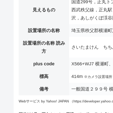
国道299号，正丸
見えるもの
西武秩父線，正丸駅
沢，あしがくぼ渓谷
設置場所の名称
埼玉県秩父郡横瀬町
設置場所の名称 読み
さいたまけん ちち
方
plus code
X566+WJ7 横瀬町
標高
414m
※カメラ設置場所
備考
一般国道２９９号 
Webサービス by Yahoo! JAPAN （https://developer.yahoo.c