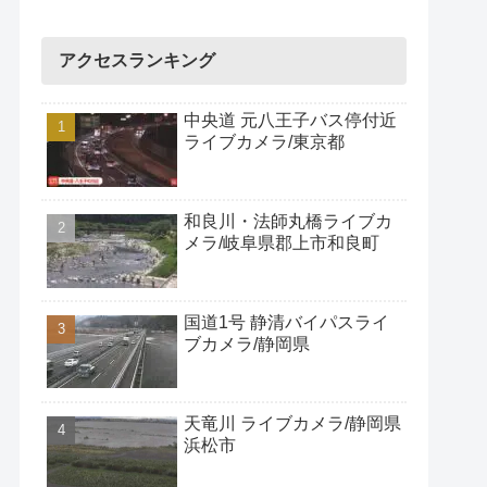
アクセスランキング
中央道 元八王子バス停付近
ライブカメラ/東京都
和良川・法師丸橋ライブカ
メラ/岐阜県郡上市和良町
国道1号 静清バイパスライ
ブカメラ/静岡県
天竜川 ライブカメラ/静岡県
浜松市