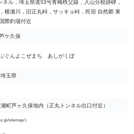
トンネル，埼玉県道53号青梅秩父線，入山分校跡碑，
，横瀬川，旧正丸峠，サッキョ峠，民宿 自然郷 東
国際釣場付近
芦ケ久保
ぶぐんよこぜまち あしがくぼ
、埼玉県
横瀬町芦ヶ久保地内（正丸トンネル出口付近）
o.jp/sitemap/）