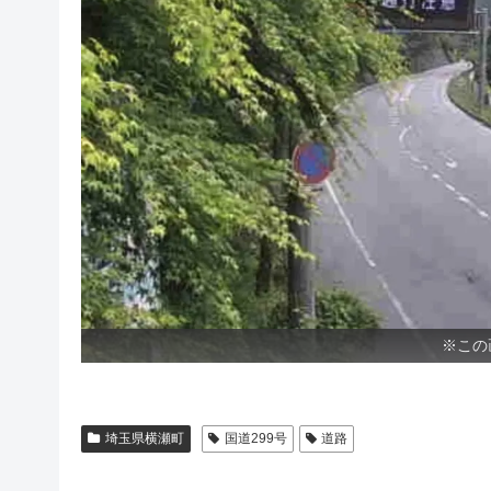
※この
埼玉県横瀬町
国道299号
道路