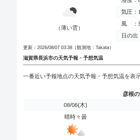
気圧：1
風 ：東 
（薄い雲）
日の出 0
更新：2026/08/07 03:38
（観測地：Takata）
滋賀県長浜市の天気予報・予想気温
一番近い予報地点の天気予報・予想気温を表
彦根の
08/06
(木)
晴時々曇