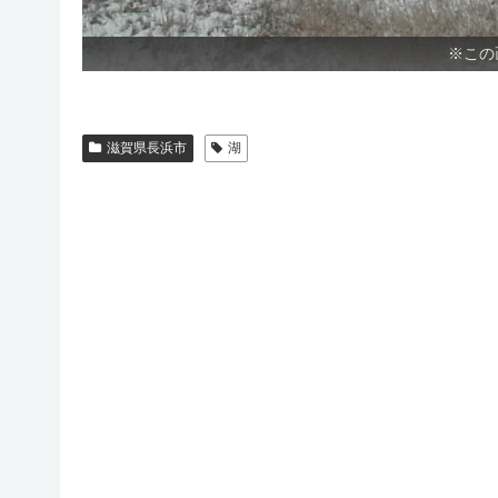
※この
滋賀県長浜市
湖