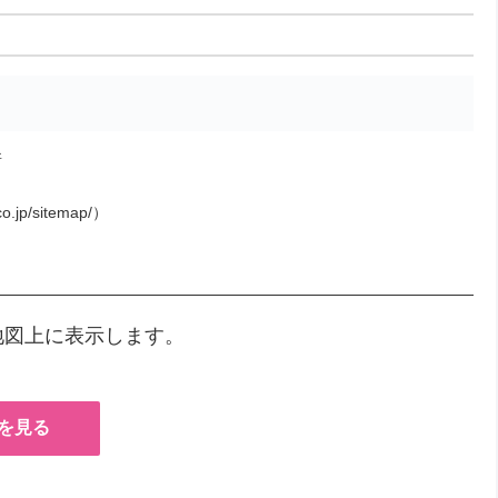
所
o.jp/sitemap/）
地図上に表示します。
を見る