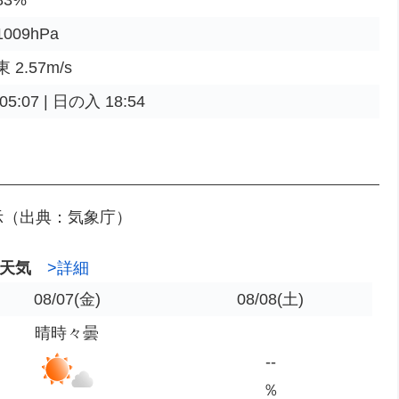
009hPa
2.57m/s
5:07 | 日の入 18:54
示（出典：気象庁）
天気
>詳細
08/07
(金)
08/08
(土)
晴時々曇
--
％