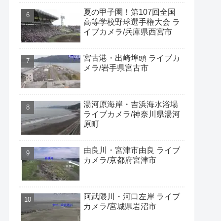
夏の甲子園！第107回全国
高等学校野球選手権大会 ラ
イブカメラ/兵庫県西宮市
宮古港・出崎埠頭 ライブカ
メラ/岩手県宮古市
湯河原海岸・吉浜海水浴場
ライブカメラ/神奈川県湯河
原町
由良川・宮津市由良 ライブ
カメラ/京都府宮津市
阿武隈川・河口左岸 ライブ
カメラ/宮城県岩沼市