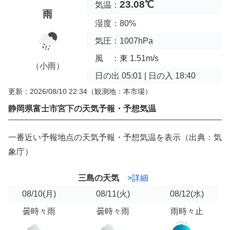
23.08℃
気温：
雨
湿度：80%
気圧：1007hPa
風 ：東 1.51m/s
（小雨）
日の出 05:01 | 日の入 18:40
更新：2026/08/10 22:34
（観測地：本市場）
静岡県富士市宮下の天気予報・予想気温
一番近い予報地点の天気予報・予想気温を表示（出典：気
象庁）
三島の天気
>詳細
08/10
(月)
08/11
(火)
08/12
(水)
曇時々雨
曇時々雨
雨時々止