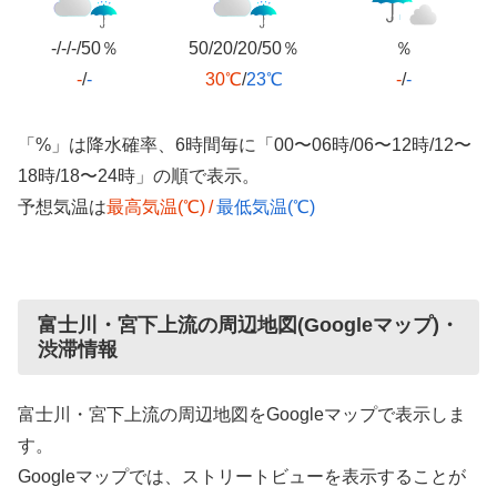
-/-/-/50％
50/20/20/50％
％
-
/
-
30℃
/
23℃
-
/
-
「%」は降水確率、6時間毎に「00〜06時/06〜12時/12〜
18時/18〜24時」の順で表示。
予想気温は
最高気温(℃)
/
最低気温(℃)
富士川・宮下上流の周辺地図(Googleマップ)・
渋滞情報
富士川・宮下上流の周辺地図をGoogleマップで表示しま
す。
Googleマップでは、ストリートビューを表示することが