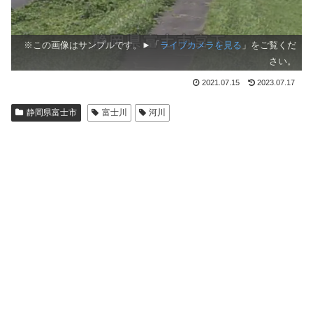
※この画像はサンプルです。►「
ライブカメラを見る
」をご覧くだ
さい。
2021.07.15
2023.07.17
静岡県富士市
富士川
河川