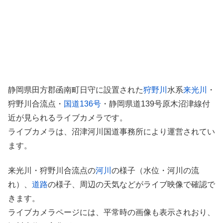
静岡県田方郡函南町日守に設置された
狩野川
水系
来光川
・
狩野川合流点・
国道136号
・静岡県道139号原木沼津線付
近が見られるライブカメラです。
ライブカメラは、沼津河川国道事務所により運営されてい
ます。
来光川・狩野川合流点の
河川
の様子（水位・河川の流
れ）、
道路
の様子、周辺の天気などがライブ映像で確認で
きます。
ライブカメラページには、平常時の画像も表示されおり、