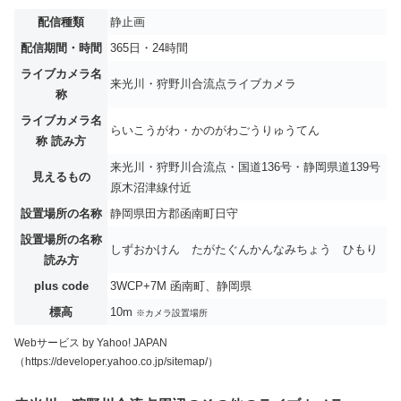
配信種類
静止画
配信期間・時間
365日・24時間
ライブカメラ名
来光川・狩野川合流点ライブカメラ
称
ライブカメラ名
らいこうがわ・かのがわごうりゅうてん
称 読み方
来光川・狩野川合流点・国道136号・静岡県道139号
見えるもの
原木沼津線付近
設置場所の名称
静岡県田方郡函南町日守
設置場所の名称
しずおかけん たがたぐんかんなみちょう ひもり
読み方
plus code
3WCP+7M 函南町、静岡県
標高
10m
※カメラ設置場所
Webサービス by Yahoo! JAPAN
（https://developer.yahoo.co.jp/sitemap/）