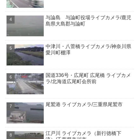
与論島 与論町役場ライブカメラ/鹿児
島県大島郡与論町
中津川・八菅橋ライブカメラ/神奈川県
愛川町棚澤
国道336号・広尾町 広尾橋 ライブカメ
ラ/北海道広尾町会所前
尾鷲港 ライブカメラ/三重県尾鷲市
江戸川 ライブカメラ（新行徳橋下