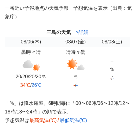
一番近い予報地点の天気予報・予想気温を表示（出典：気
象庁）
三島の天気
>詳細
08/06
(木)
08/07
(金)
08/08
(土)
曇時々晴
晴時々曇
--
％
20/20/20/20％
％
-
/
-
34℃
/
26℃
-
/
-
「%」は降水確率、6時間毎に「00〜06時/06〜12時/12〜
18時/18〜24時」の順で表示。
予想気温は
最高気温(℃)
/
最低気温(℃)