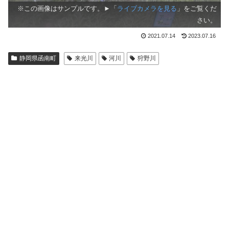
※この画像はサンプルです。►「
ライブカメラを見る
」をご覧くだ
さい。
2021.07.14
2023.07.16
静岡県函南町
来光川
河川
狩野川