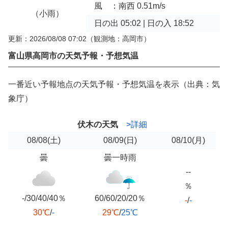
風 ：南西 0.51m/s
（小雨）
日の出 05:02 | 日の入 18:52
更新：2026/08/08 07:02
（観測地：高岡市）
富山県高岡市の天気予報・予想気温
一番近い予報地点の天気予報・予想気温を表示（出典：気
象庁）
伏木の天気
>詳細
08/08
(土)
08/09
(日)
08/10
(月)
曇
曇一時雨
--
％
-/30/40/40％
60/60/20/20％
-
/
-
30℃
/
-
29℃
/
25℃