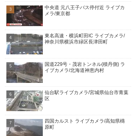
中央道 元八王子バス停付近 ライブカ
メラ/東京都
東名高速・横浜町田IC ライブカメラ/
神奈川県横浜市緑区長津田町
国道229号・茂岩トンネル(積丹側) ラ
イブカメラ/北海道神恵内村
仙台駅ライブカメラ/宮城県仙台市青葉
区
四国カルスト ライブカメラ/高知県檮
原町