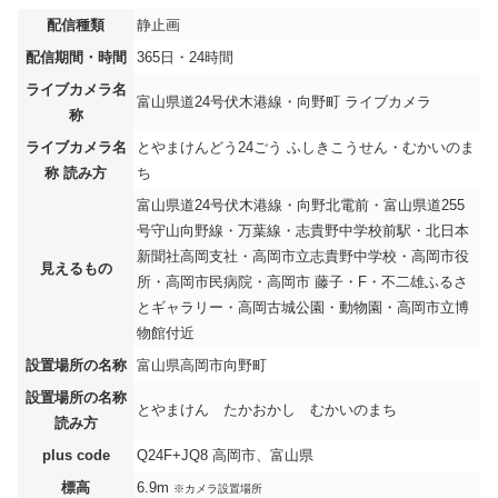
配信種類
静止画
配信期間・時間
365日・24時間
ライブカメラ名
富山県道24号伏木港線・向野町 ライブカメラ
称
ライブカメラ名
とやまけんどう24ごう ふしきこうせん・むかいのま
称 読み方
ち
富山県道24号伏木港線・向野北電前・富山県道255
号守山向野線・万葉線・志貴野中学校前駅・北日本
新聞社高岡支社・高岡市立志貴野中学校・高岡市役
見えるもの
所・高岡市民病院・高岡市 藤子・F・不二雄ふるさ
とギャラリー・高岡古城公園・動物園・高岡市立博
物館付近
設置場所の名称
富山県高岡市向野町
設置場所の名称
とやまけん たかおかし むかいのまち
読み方
plus code
Q24F+JQ8 高岡市、富山県
標高
6.9m
※カメラ設置場所