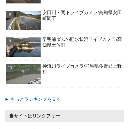
安田川・間下ライブカメラ/高知県安田
町間下
早明浦ダムの貯水状況ライブカメラ/高
知県土佐町
神流川ライブカメラ/群馬県多野郡上野
村
► もっとランキングを見る
当サイトはリンクフリー