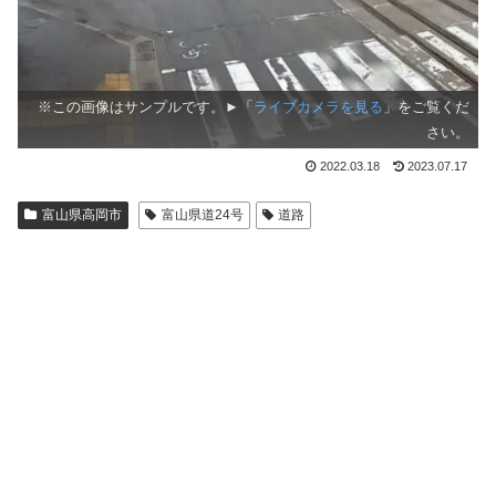
※この画像はサンプルです。►「
ライブカメラを見る
」をご覧くだ
さい。
2022.03.18
2023.07.17
富山県高岡市
富山県道24号
道路