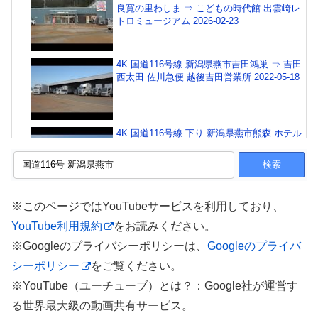
良寛の里わしま ⇒ こどもの時代館 出雲崎レ
トロミュージアム 2026-02-23
4K 国道116号線 新潟県燕市吉田鴻巣 ⇒ 吉田
西太田 佐川急便 越後吉田営業所 2022-05-18
4K 国道116号線 下り 新潟県燕市熊森 ホテル
公楽園 ⇒ 下町ロケット ロケ地 殿村家の田ん
ぼ 2018-10-26
4K 国道116号線 新潟県燕市新興野 ⇒ 本川橋
※このページではYouTubeサービスを利用しており、
⇒ 国道403号線 ⇒ 新潟県道20号線 ⇒ 中越植
YouTube利用規約
をお読みください。
物園 2022-05-06
※Googleのプライバシーポリシーは、
Googleのプライバ
シーポリシー
をご覧ください。
R116 Nigata to Nigata 【 国道116号 】新潟県
柏崎市 ～ 新潟県 新潟市 中央区 区間 車載動
※YouTube（ユーチューブ）とは？：Google社が運営す
画♪BGM付
る世界最大級の動画共有サービス。