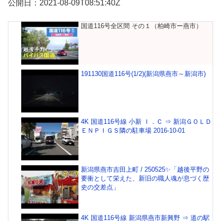
公開日：2021-08-09T08:51:40Z
国道116号全区間 その１（柏崎市ー燕市）
191130国道116号(1/2)(新潟県燕市～新潟市)
4K 国道116号線 小新 Ｉ．Ｃ ⇒ 新潟ＧＯＬＤ
ＥＮＰＩＧＳ隣の駐車場 2016-10-01
新潟県燕市吉田上町 / 250525✨「越後平野の
要衝として栄えた、新旧の職人魂が息づく歴
史の交差点」
4K 国道116号線 新潟県燕市新興野 ⇒ 道の駅