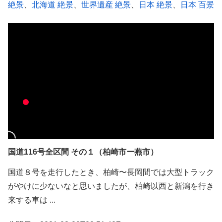
絶景
、
北海道 絶景
、
世界遺産 絶景
、
日本 絶景
、
日本 百景
国道116号全区間 その１（柏崎市ー燕市）
国道８号を走行したとき、柏崎〜長岡間では大型トラック
がやけに少ないなと思いましたが、柏崎以西と新潟を行き
来する車は ...