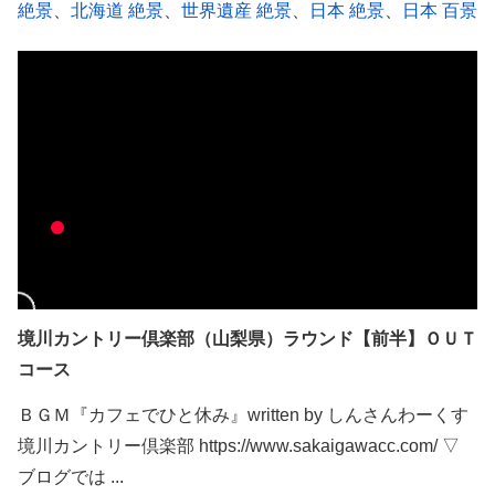
絶景
、
北海道 絶景
、
世界遺産 絶景
、
日本 絶景
、
日本 百景
境川カントリー倶楽部（山梨県）ラウンド【前半】ＯＵＴ
コース
ＢＧＭ『カフェでひと休み』written by しんさんわーくす
境川カントリー倶楽部 https://www.sakaigawacc.com/ ▽
ブログでは ...