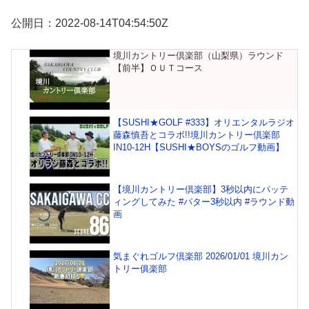
公開日：2022-08-14T04:54:50Z
境川カントリー倶楽部（山梨県）ラウンド
【前半】ＯＵＴコース
【SUSHI★GOLF #333】オリエンタルラジオ
藤森慎吾とコラボ!!境川カントリー倶楽部
IN10-12H【SUSHI★BOYSのゴルフ動画】
【境川カントリー倶楽部】3秒以内にパッテ
ィングしてみた #パター3秒以内 #ラウンド動
画
気まぐれゴルフ倶楽部 2026/01/01 境川カン
トリー俱楽部