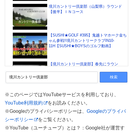
境川カントリー倶楽部（山梨県）ラウンド
【後半】ＩＮコース
【SUSHI★GOLF #395】鬼越トマホーク金ち
ゃん参戦!!境川カントリークラブIN10-
11H【SUSHI★BOYSのゴルフ動画】
【境川カントリー倶楽部】春先にラウン
ド/2020 ＃ゴルフ動画＃ゴルフラウンド＃ゴ
ルフ対決
【SUSHI★GOLF #398】鬼越トマホーク金ち
※このページではYouTubeサービスを利用しており、
ゃん参戦!!境川カントリークラブIN16-
YouTube利用規約
をお読みください。
18H【SUSHI★BOYSのゴルフ動画】
※Googleのプライバシーポリシーは、
Googleのプライバ
シーポリシー
をご覧ください。
眺めが最高なゴルフ場！エンジョイゴルフし
てきた！【境川カントリー倶楽部】
※YouTube（ユーチューブ）とは？：Google社が運営す