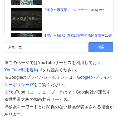
『東京空撮夜景』トレーラー・本編 ver.
【空から解説】東京に実在する限界集落10選
①
東京23区を空から紹介 【丸の内・日比谷・官
※このページではYouTubeサービスを利用しており、
庁街エリア】
YouTube利用規約
をお読みください。
※Googleのプライバシーポリシーは、
Googleのプライバ
シーポリシー
をご覧ください。
【東京空撮】絶景 TOKYO DAYTIME
AERIALS 8K60P RAW 2023
※YouTube（ユーチューブ）とは？：Google社が運営す
る世界最大級の動画共有サービス。
※検索キーワードとは関係のない動画が表示される場合が
【空から解説】絶対に住みたくない東京の街
あります。
10選 ①