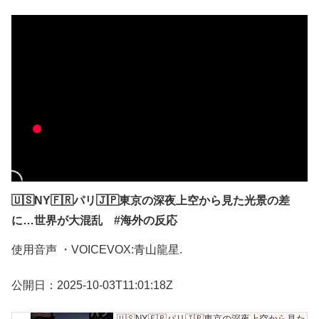
🇺🇸NY🇫🇷パリ🇯🇵東京の深夜上空から見た光景の差
に…世界が大混乱 #海外の反応
使用音声 ・VOICEVOX:青山龍星.
公開日：2025-10-03T11:01:18Z
🇺🇸NY🇫🇷パリ🇯🇵東京の深夜上空から見た