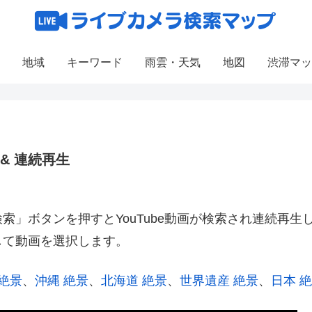
地域
キーワード
雨雲・天気
地図
渋滞マッ
 & 連続再生
」ボタンを押すとYouTube動画が検索され連続再生
して動画を選択します。
 絶景
、
沖縄 絶景
、
北海道 絶景
、
世界遺産 絶景
、
日本 