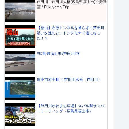
芦田川・芦田川大橋(広島県福山市)空撮動
画 / Fukuyama Trip
【福山】石原トンネルを通らずに芦田川
沿いを進むと、トンデモナイ道になっ
た！？
#広島県福山市#芦田川#冬
府中市府中町（ 芦田川水系 芦田川 ）
【芦田川かわまち広場】スバル製サンバ
ーミーティング（広島県福山市）