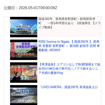
公開日：2026-05-01T09:00:09Z
国道292号 群馬県長野原町～群馬県草津
町 一部145号部分あり 2倍速再生 【ドラ
イブ動画】
R292 Gunma to Nigata 【 国道292号 】 群馬
県 吾妻郡 長野原町 ～ 新潟県 妙高市 区間 車
載動画 ♪BGM付
【草津温泉】エアコンなしで快適❗️湯畑まで徒
歩3分の神立地で車中泊｜ノアで旅するシニ
ア夫婦の夏旅Vlog
「LIVECAMERA」国道292号 草津温泉入口