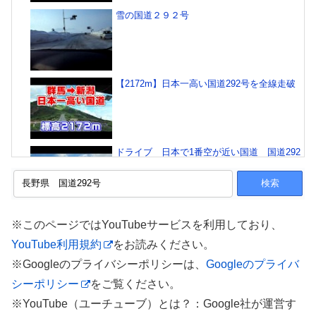
雪の国道２９２号
【2172m】日本一高い国道292号を全線走破
ドライブ 日本で1番空が近い国道 国道292
号 志賀高原 群馬 長野(早送り動画)
【倍速 車載動画】国道292号 妙高市姫川原
※このページではYouTubeサービスを利用しており、
→長野県飯山市
YouTube利用規約
をお読みください。
※Googleのプライバシーポリシーは、
Googleのプライバ
シーポリシー
をご覧ください。
群馬県 長野県 渋峠 国道292号からの絶景
NO.31
※YouTube（ユーチューブ）とは？：Google社が運営す