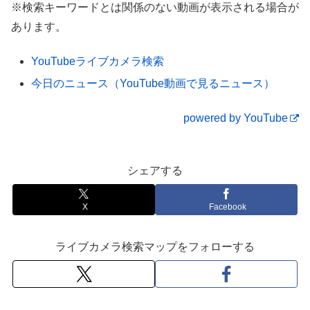
※検索キーワードとは関係のない動画が表示される場合が
九州大動脈道路ドライブ‼︎ＳＡ充実北九州か
あります。
ら景色最高南九州へ421Km〜10泊11日九州車
旅『秋の九州をEnjoy ❣️』その②九州自動車
道・宮崎自動車道・国道223号ほか〈Ryouba
YouTubeライブカメラ検索
No.44〉
今日のニュース（YouTube動画で見るニュース）
powered by YouTube
シェアする
X
Facebook
ライブカメラ検索マップをフォローする