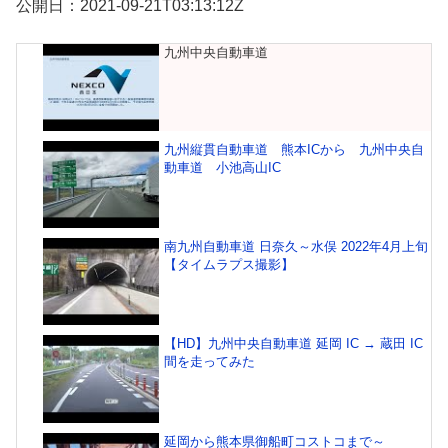
公開日：2021-09-21T03:13:12Z
九州中央自動車道
九州縦貫自動車道 熊本ICから 九州中央自
動車道 小池高山IC
南九州自動車道 日奈久～水俣 2022年4月上旬
【タイムラプス撮影】
【HD】九州中央自動車道 延岡 IC → 蔵田 IC
間を走ってみた
延岡から熊本県御船町コストコまで～