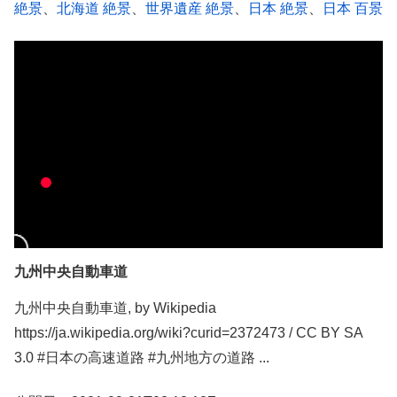
絶景
、
北海道 絶景
、
世界遺産 絶景
、
日本 絶景
、
日本 百景
九州中央自動車道
九州中央自動車道, by Wikipedia
https://ja.wikipedia.org/wiki?curid=2372473 / CC BY SA
3.0 #日本の高速道路 #九州地方の道路 ...