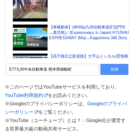
【車載動画】(4K60p)九州自動車道(E3)(門司
→鹿児島)／(Expressways in Japan) KYUSHU
EXPRESSWAY (Moji→Kagoshima 346.2km)
【高千穂日之影道路】大平山トンネル(雲海橋
交差点～日之影深角IC)でショートカット
熊本西環状線
※このページではYouTubeサービスを利用しており、
YouTube利用規約
をお読みください。
※Googleのプライバシーポリシーは、
Googleのプライバ
シーポリシー
をご覧ください。
(143-1)高速道路【熊本県宇城市→福岡県大牟
田市① 宇城市松橋IC→菊水IC】2026.04
※YouTube（ユーチューブ）とは？：Google社が運営す
る世界最大級の動画共有サービス。