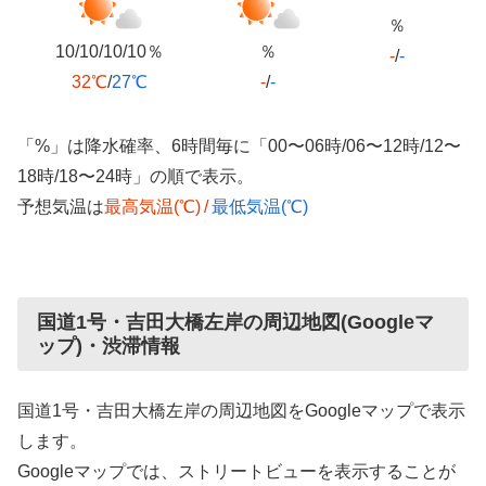
％
10/10/10/10％
％
-
/
-
32℃
/
27℃
-
/
-
「%」は降水確率、6時間毎に「00〜06時/06〜12時/12〜
18時/18〜24時」の順で表示。
予想気温は
最高気温(℃)
/
最低気温(℃)
国道1号・吉田大橋左岸の周辺地図(Googleマ
ップ)・渋滞情報
国道1号・吉田大橋左岸の周辺地図をGoogleマップで表示
します。
Googleマップでは、ストリートビューを表示することが