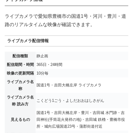
ライブカメラで愛知県豊橋市の国道1号・河川・豊川・道
路のリアルタイムな映像が確認できます。
ライブカメラ配信情報
配信種類
静止画
配信期間・時間
365日・24時間
映像の更新間隔
10分毎
ライブカメラ名
国道1号・吉田大橋左岸 ライブカメラ
称
ライブカメラ名
こくどう1ごう・よしだおおはしさがん
称 読み方
国道1号・吉田大橋左岸・豊川・吉田城 水門跡・吉
見えるもの
田神社(手筒花火発祥の地)・吉田城 鉄櫓・豊橋市役
所・城向広場国道23号・蒲郡街道付近