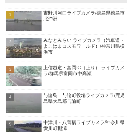
吉野川河口ライブカメラ/徳島県徳島市
北沖洲
みなとみらい ライブカメラ（汽車道・
よこはまコスモワールド）/神奈川県横
浜市
上信越道・富岡IC（上り） ライブカメ
ラ/群馬県富岡市中高瀬
与論島 与論町役場ライブカメラ/鹿児
島県大島郡与論町
中津川・八菅橋ライブカメラ/神奈川県
愛川町棚澤