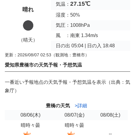
27.15℃
気温：
晴れ
湿度：50%
気圧：1008hPa
風 ：南東 1.34m/s
（晴天）
日の出 05:04 | 日の入 18:48
更新：2026/08/07 02:53
（観測地：豊橋市）
愛知県豊橋市の天気予報・予想気温
一番近い予報地点の天気予報・予想気温を表示（出典：気
象庁）
豊橋の天気
>詳細
08/06
(木)
08/07
(金)
08/08
(土)
晴時々曇
晴時々曇
--