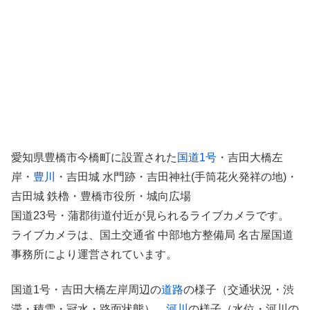
愛知県豊橋市今橋町に設置された
国道1号
・吉田大橋左
岸・
豊川
・吉田城 水門跡・吉田神社(手筒花火発祥の地)・
吉田城 鉄櫓・豊橋市役所・城向広場
国道23号・蒲郡街道付近が見られるライブカメラです。
ライブカメラは、国土交通省 中部地方整備局 名古屋国道
事務所により運営されています。
国道1号・吉田大橋左岸周辺の
道路
の様子（交通状況・渋
滞・積雪・冠水・路面状態）、
河川
の様子（水位・河川の