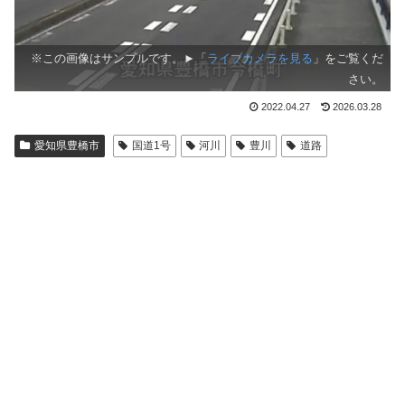
※この画像はサンプルです。►「
ライブカメラを見る
」をご覧くだ
さい。
2022.04.27
2026.03.28
愛知県豊橋市
国道1号
河川
豊川
道路