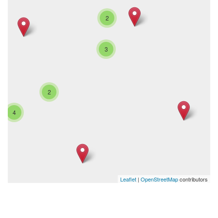
2
3
2
4
Leaflet
|
OpenStreetMap
contributors