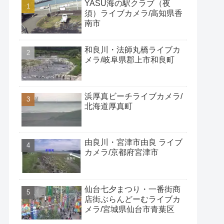
YASU海の駅クラブ（夜
須）ライブカメラ/高知県香
南市
和良川・法師丸橋ライブカ
メラ/岐阜県郡上市和良町
浜厚真ビーチライブカメラ/
北海道厚真町
由良川・宮津市由良 ライブ
カメラ/京都府宮津市
仙台七夕まつり・一番街商
店街ぶらんどーむライブカ
メラ/宮城県仙台市青葉区