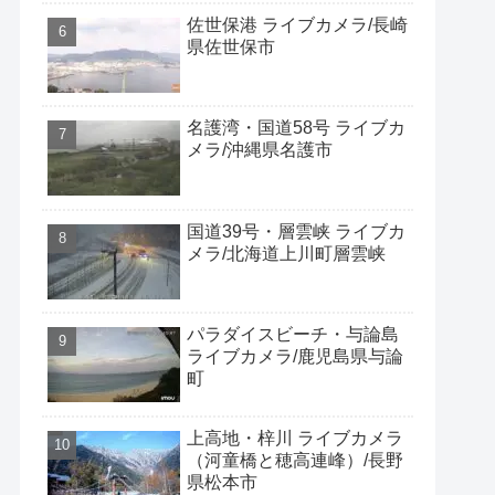
佐世保港 ライブカメラ/長崎
県佐世保市
名護湾・国道58号 ライブカ
メラ/沖縄県名護市
国道39号・層雲峡 ライブカ
メラ/北海道上川町層雲峡
パラダイスビーチ・与論島
ライブカメラ/鹿児島県与論
町
上高地・梓川 ライブカメラ
（河童橋と穂高連峰）/長野
県松本市