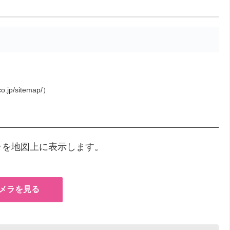
o.jp/sitemap/）
ラを地図上に表示します。
メラを見る