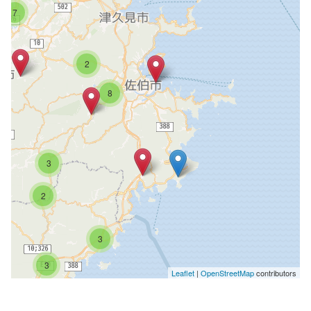
7
2
8
3
2
3
3
Leaflet
|
OpenStreetMap
contributors