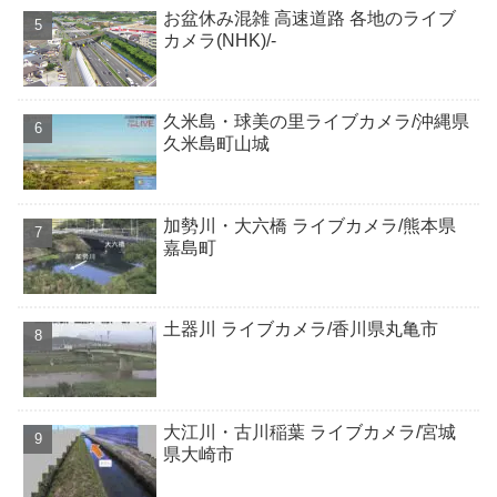
お盆休み混雑 高速道路 各地のライブ
カメラ(NHK)/-
久米島・球美の里ライブカメラ/沖縄県
久米島町山城
加勢川・大六橋 ライブカメラ/熊本県
嘉島町
土器川 ライブカメラ/香川県丸亀市
大江川・古川稲葉 ライブカメラ/宮城
県大崎市