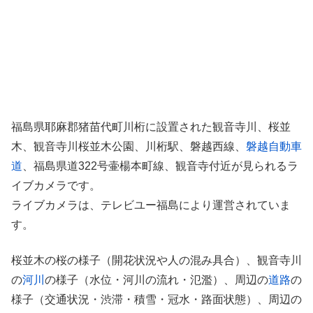
福島県耶麻郡猪苗代町川桁に設置された観音寺川、桜並
木、観音寺川桜並木公園、川桁駅、磐越西線、
磐越自動車
道
、福島県道322号壷楊本町線、観音寺付近が見られるラ
イブカメラです。
ライブカメラは、テレビユー福島により運営されていま
す。
桜並木の桜の様子（開花状況や人の混み具合）、観音寺川
の
河川
の様子（水位・河川の流れ・氾濫）、周辺の
道路
の
様子（交通状況・渋滞・積雪・冠水・路面状態）、周辺の