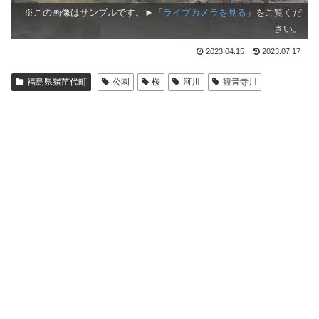
※この画像はサンプルです。►「
ライブカメラを見る
」をご覧くだ
さい。
2023.04.15
2023.07.17
福島県猪苗代町
公園
桜
河川
観音寺川