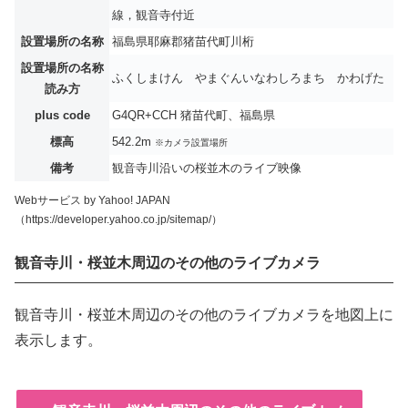
線，観音寺付近
設置場所の名称
福島県耶麻郡猪苗代町川桁
設置場所の名称
ふくしまけん やまぐんいなわしろまち かわげた
読み方
plus code
G4QR+CCH 猪苗代町、福島県
標高
542.2m
※カメラ設置場所
備考
観音寺川沿いの桜並木のライブ映像
Webサービス by Yahoo! JAPAN
（https://developer.yahoo.co.jp/sitemap/）
観音寺川・桜並木周辺のその他のライブカメラ
観音寺川・桜並木周辺のその他のライブカメラを地図上に
表示します。