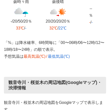
曇時々雨
曇後晴
--
％
-/20/50/20％
20/20/20/20％
-
/
-
33℃
/
-
32℃
/
22℃
「%」は降水確率、6時間毎に「00〜06時/06〜12時/12〜
18時/18〜24時」の順で表示。
予想気温は
最高気温(℃)
/
最低気温(℃)
観音寺川・桜並木の周辺地図(Googleマップ)・
渋滞情報
観音寺川・桜並木の周辺地図をGoogleマップで表示しま
す。