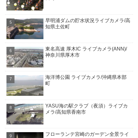
早明浦ダムの貯水状況ライブカメラ/高
知県土佐町
東名高速 厚木IC ライブカメラ(ANN)/
神奈川県厚木市
海洋博公園 ライブカメラ/沖縄県本部
町
YASU海の駅クラブ（夜須）ライブカ
メラ/高知県香南市
フローランテ宮崎のガーデン全景ライ