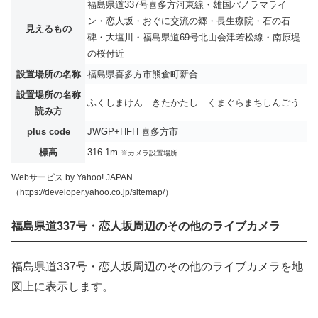
福島県道337号喜多方河東線・雄国パノラマライ
ン・恋人坂・おぐに交流の郷・長生療院・石の石
見えるもの
碑・大塩川・福島県道69号北山会津若松線・南原堤
の桜付近
設置場所の名称
福島県喜多方市熊倉町新合
設置場所の名称
ふくしまけん きたかたし くまぐらまちしんごう
読み方
plus code
JWGP+HFH 喜多方市
標高
316.1m
※カメラ設置場所
Webサービス by Yahoo! JAPAN
（https://developer.yahoo.co.jp/sitemap/）
福島県道337号・恋人坂周辺のその他のライブカメラ
福島県道337号・恋人坂周辺のその他のライブカメラを地
図上に表示します。