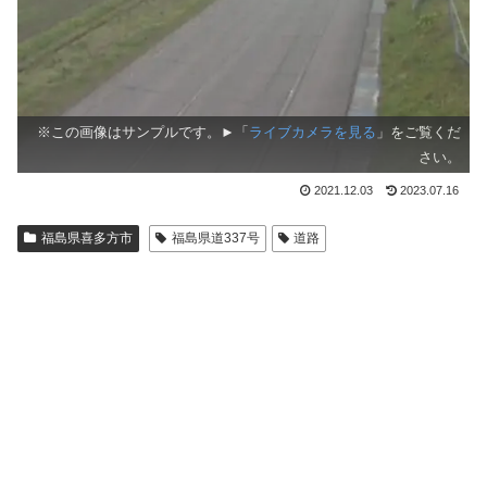
※この画像はサンプルです。►「
ライブカメラを見る
」をご覧くだ
さい。
2021.12.03
2023.07.16
福島県喜多方市
福島県道337号
道路