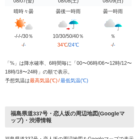
08/07
(金)
08/08
(土)
08/09
(日)
晴時々曇
曇後一時雨
曇一時雨
-/-/-/30％
10/30/50/40％
％
-
/
-
34℃
/
24℃
-
/
-
「%」は降水確率、6時間毎に「00〜06時/06〜12時/12〜
18時/18〜24時」の順で表示。
予想気温は
最高気温(℃)
/
最低気温(℃)
福島県道337号・恋人坂の周辺地図(Googleマ
ップ)・渋滞情報
福島県道337号・恋人坂の周辺地図をGoogleマップで表示