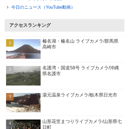
今日のニュース（YouTube動画）
アクセスランキング
榛名湖・榛名山 ライブカメラ/群馬県
高崎市
名護湾・国道58号 ライブカメラ/沖縄
県名護市
湯元温泉ライブカメラ/栃木県日光市
山形花笠まつりライブカメラ/山形県七
日町