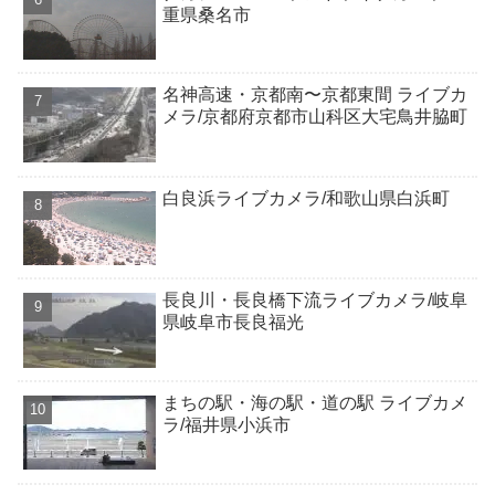
重県桑名市
名神高速・京都南〜京都東間 ライブカ
メラ/京都府京都市山科区大宅鳥井脇町
白良浜ライブカメラ/和歌山県白浜町
長良川・長良橋下流ライブカメラ/岐阜
県岐阜市長良福光
まちの駅・海の駅・道の駅 ライブカメ
ラ/福井県小浜市