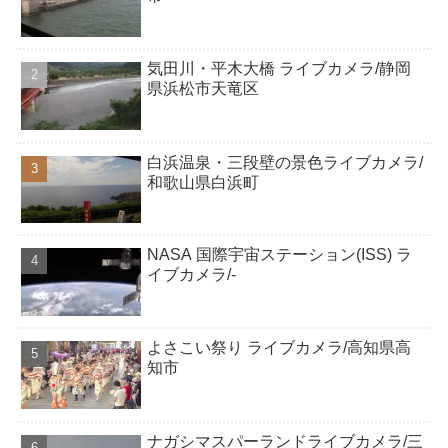
気田川・平木大橋 ライブカメラ/静岡
県浜松市天竜区
白浜温泉・三段壁の景色ライブカメラ/
和歌山県白浜町
NASA 国際宇宙ステーション(ISS) ラ
イブカメラ/-
よさこい祭り ライブカメラ/高知県高
知市
ナガシマスパーランドライブカメラ/三