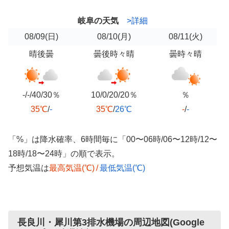
岐阜の天気
>詳細
08/09
(日)
08/10
(月)
08/11
(火)
晴後曇
曇後時々晴
曇時々晴
-/-/40/30％
10/0/20/20％
％
35℃
/
-
35℃
/
26℃
-
/
-
「%」は降水確率、6時間毎に「00〜06時/06〜12時/12〜
18時/18〜24時」の順で表示。
予想気温は
最高気温(℃)
/
最低気温(℃)
長良川・犀川第3排水機場の周辺地図(Google