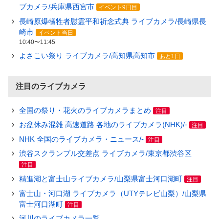
ブカメラ/兵庫県西宮市
イベント9日目
長崎原爆犠牲者慰霊平和祈念式典 ライブカメラ/長崎県長
崎市
イベント当日
10:40〜11:45
よさこい祭り ライブカメラ/高知県高知市
あと1日
注目のライブカメラ
全国の祭り・花火のライブカメラまとめ
注目
お盆休み混雑 高速道路 各地のライブカメラ(NHK)/-
注目
NHK 全国のライブカメラ・ニュース/-
注目
渋谷スクランブル交差点 ライブカメラ/東京都渋谷区
注目
精進湖と富士山ライブカメラ/山梨県富士河口湖町
注目
富士山・河口湖 ライブカメラ（UTYテレビ山梨）/山梨県
富士河口湖町
注目
河川のライブカメラ一覧