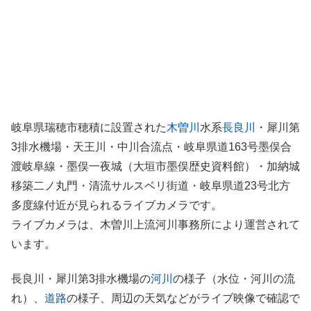
岐阜県瑞穂市穂積に設置された
木曽川
水系
長良川
・犀川第
3排水機場・天王川・中川合流点・岐阜県道163号墨俣合
渡岐阜線・墨俣一夜城（大垣市墨俣歴史資料館）・加納城
移築二ノ丸門・清流サルスベリ街道・岐阜県道23号北方
多度線付近が見られるライブカメラです。
ライブカメラは、木曽川上流河川事務所により運営されて
います。
長良川・犀川第3排水機場の
河川
の様子（水位・河川の流
れ）、
道路
の様子、周辺の天気などがライブ映像で確認で