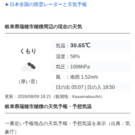
►日本全国の雨雲レーダーと天気予報
岐阜県瑞穂市穂積周辺の現在の天気
30.65℃
気温：
くもり
湿度：59%
気圧：1006hPa
風 ：南西 1.52m/s
（厚い雲）
日の出 05:07 | 日の入 18:50
更新：2026/08/09 18:21
（観測地：Kasamatsuchō）
岐阜県瑞穂市穂積の天気予報・予想気温
一番近い予報地点の天気予報・予想気温を表示（出典：気
象庁）