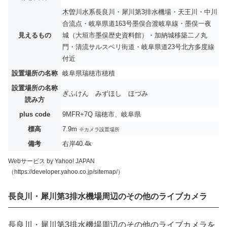
木曽川水系長良川・犀川第3排水機場・天王川・中川
合流点・岐阜県道163号墨俣合渡岐阜線・墨俣一夜
見えるもの
城（大垣市墨俣歴史資料館）・加納城移築二ノ丸
門・清流サルスベリ街道・岐阜県道23号北方多度線
付近
設置場所の名称
岐阜県瑞穂市穂積
設置場所の名称
ぎふけん みずほし ほづみ
読み方
plus code
9MFR+7Q 瑞穂市、岐阜県
標高
7.9m
※カメラ設置場所
備考
右岸40.4k
Webサービス by Yahoo! JAPAN
（https://developer.yahoo.co.jp/sitemap/）
長良川・犀川第3排水機場周辺のその他のライブカメラ
長良川・犀川第3排水機場周辺のその他のライブカメラを