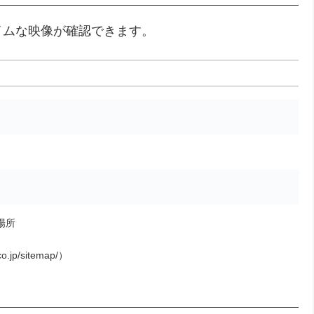
イムな映像が確認できます。
場所
o.jp/sitemap/）