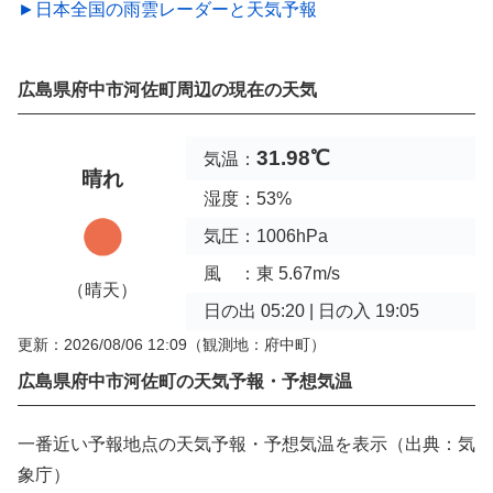
►日本全国の雨雲レーダーと天気予報
広島県府中市河佐町周辺の現在の天気
31.98℃
気温：
晴れ
湿度：53%
気圧：1006hPa
風 ：東 5.67m/s
（晴天）
日の出 05:20 | 日の入 19:05
更新：2026/08/06 12:09
（観測地：府中町）
広島県府中市河佐町の天気予報・予想気温
一番近い予報地点の天気予報・予想気温を表示（出典：気
象庁）