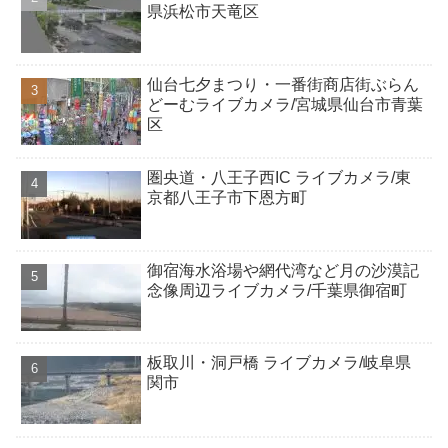
県浜松市天竜区
仙台七夕まつり・一番街商店街ぶらん
どーむライブカメラ/宮城県仙台市青葉
区
圏央道・八王子西IC ライブカメラ/東
京都八王子市下恩方町
御宿海水浴場や網代湾など月の沙漠記
念像周辺ライブカメラ/千葉県御宿町
板取川・洞戸橋 ライブカメラ/岐阜県
関市