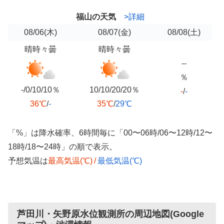
福山の天気
>詳細
08/06
(木)
08/07
(金)
08/08
(土)
晴時々曇
晴時々曇
--
％
-/0/10/10％
10/10/20/20％
-
/
-
36℃
/
-
35℃
/
29℃
「%」は降水確率、6時間毎に「00〜06時/06〜12時/12〜
18時/18〜24時」の順で表示。
予想気温は
最高気温(℃)
/
最低気温(℃)
芦田川・矢野原水位観測所の周辺地図(Google