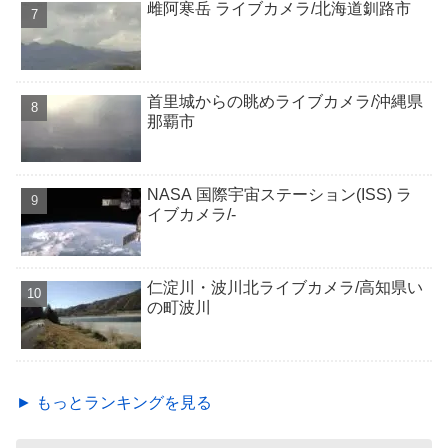
雌阿寒岳 ライブカメラ/北海道釧路市
首里城からの眺めライブカメラ/沖縄県
那覇市
NASA 国際宇宙ステーション(ISS) ラ
イブカメラ/-
仁淀川・波川北ライブカメラ/高知県い
の町波川
► もっとランキングを見る