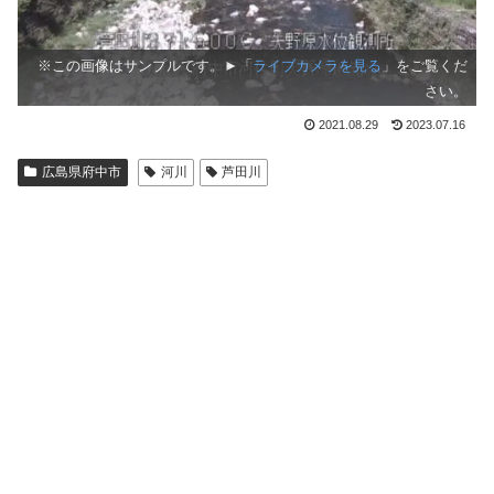
※この画像はサンプルです。►「
ライブカメラを見る
」をご覧くだ
さい。
2021.08.29
2023.07.16
広島県府中市
河川
芦田川