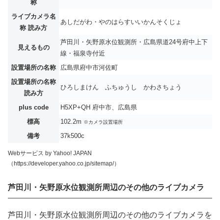
称
ライブカメラ名
あしだがわ・やのはらすいいかんそくじょ
称 読み方
芦田川・矢野原水位観測所・広島県道24号府中上下
見えるもの
線・福泉寺付近
設置場所の名称
広島県府中市河佐町
設置場所の名称
ひろしまけん ふちゅうし かわさちょう
読み方
plus code
H5XP+QH 府中市、広島県
標高
102.2m
※カメラ設置場所
備考
37k500c
Webサービス by Yahoo! JAPAN
（https://developer.yahoo.co.jp/sitemap/）
芦田川・矢野原水位観測所周辺のその他のライブカメラ
芦田川・矢野原水位観測所周辺のその他のライブカメラを