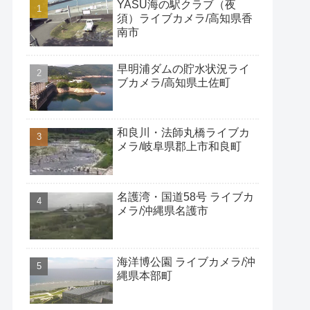
YASU海の駅クラブ（夜
須）ライブカメラ/高知県香
南市
早明浦ダムの貯水状況ライ
ブカメラ/高知県土佐町
和良川・法師丸橋ライブカ
メラ/岐阜県郡上市和良町
名護湾・国道58号 ライブカ
メラ/沖縄県名護市
海洋博公園 ライブカメラ/沖
縄県本部町