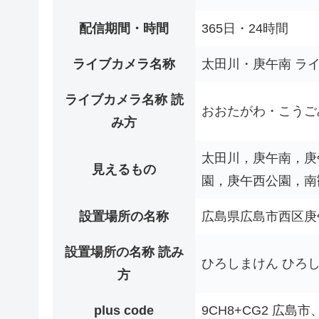
配信期間・時間
365日・24時間
ライブカメラ名称
太田川・庚午南 ラ
ライブカメラ名称 読
おおたがわ・こうご
み方
太田川，庚午南，庚
見えるもの
園，庚午西公園，南観
設置場所の名称
広島県広島市西区庚
設置場所の名称 読み
ひろしまけん ひろ
方
plus code
9CH8+CG2 広島