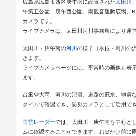
広島県広島市西区庚午南に設置された
太田川
午第五公園、庚午西公園、南観音運動広場、Ba
カメラです。
ライブカメラは、太田川河川事務所により運
太田川・庚午南の
河川
の様子（水位・河川の
きます。
ライブカメラページには、平常時の画像も表
ます。
台風や大雨、河川の氾濫、道路の冠水、地震
タイムで確認でき、防災カメラとして活用で
雨雲レーダー
では、太田川・庚午南を中心と
ムに確認することができます。お出かけ前に