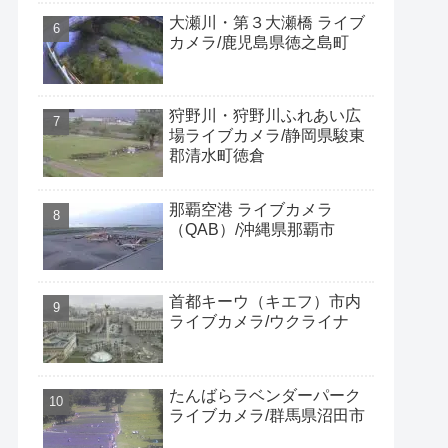
大瀬川・第３大瀬橋 ライブ
カメラ/鹿児島県徳之島町
狩野川・狩野川ふれあい広
場ライブカメラ/静岡県駿東
郡清水町徳倉
那覇空港 ライブカメラ
（QAB）/沖縄県那覇市
首都キーウ（キエフ）市内
ライブカメラ/ウクライナ
たんばらラベンダーパーク
ライブカメラ/群馬県沼田市