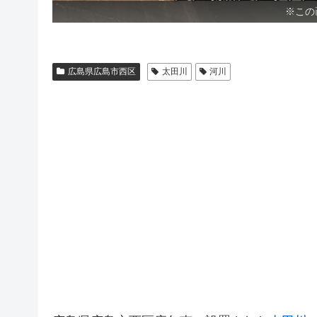
※この
広島県広島市西区
太田川
河川