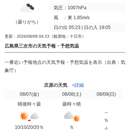
気圧：1007hPa
風 ：東 1.85m/s
（曇りがち）
日の出 05:23 | 日の入 19:05
更新：2026/08/08 04:23
（観測地：十日市）
広島県三次市の天気予報・予想気温
一番近い予報地点の天気予報・予想気温を表示（出典：気
象庁）
庄原の天気
>詳細
08/07
(金)
08/08
(土)
08/09
(日)
晴後時々曇
曇時々晴
--
％
10/10/20/20％
％
-
/
-