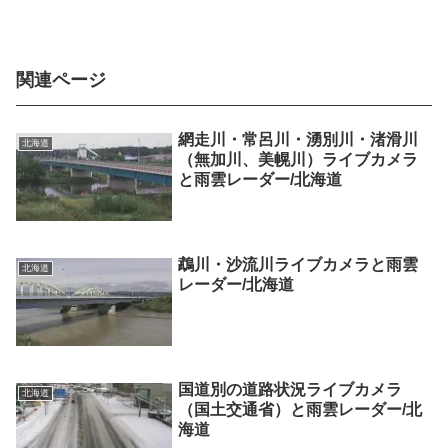
関連ページ
網走川・常呂川・湧別川・渚滑川
北海道
（無加川、美幌川）ライブカメラ
と雨雲レーダー/北海道
鵡川・沙流川ライブカメラと雨雲
北海道
レーダー/北海道
国道別の道路状況ライブカメラ
北海道
（国土交通省）と雨雲レーダー/北
海道