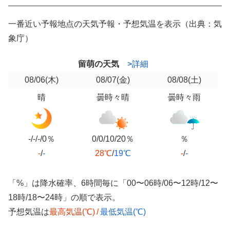
一番近い予報地点の天気予報・予想気温を表示（出典：気
象庁）
留萌の天気
>詳細
08/06
(木)
08/07
(金)
08/08
(土)
晴
曇時々晴
曇時々雨
-/-/-/0％
0/0/10/20％
％
-
/
-
28℃
/
19℃
-
/
-
「%」は降水確率、6時間毎に「00〜06時/06〜12時/12〜
18時/18〜24時」の順で表示。
予想気温は
最高気温(℃)
/
最低気温(℃)