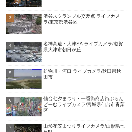
渋谷スクランブル交差点 ライブカメ
ラ/東京都渋谷区
名神高速・大津SA ライブカメラ/滋賀
県大津市朝日が丘
雄物川・河口 ライブカメラ/秋田県秋
田市
仙台七夕まつり・一番街商店街ぶらん
どーむライブカメラ/宮城県仙台市青葉
区
山形花笠まつりライブカメラ/山形県七
日町