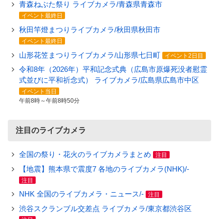
青森ねぶた祭り ライブカメラ/青森県青森市
イベント最終日
秋田竿燈まつりライブカメラ/秋田県秋田市
イベント最終日
山形花笠まつりライブカメラ/山形県七日町
イベント2日目
令和8年（2026年）平和記念式典（広島市原爆死没者慰霊
式並びに平和祈念式） ライブカメラ/広島県広島市中区
イベント当日
午前8時～午前8時50分
注目のライブカメラ
全国の祭り・花火のライブカメラまとめ
注目
【地震】熊本県で震度7 各地のライブカメラ(NHK)/-
注目
NHK 全国のライブカメラ・ニュース/-
注目
渋谷スクランブル交差点 ライブカメラ/東京都渋谷区