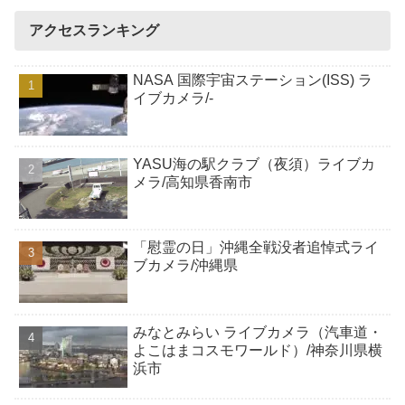
アクセスランキング
NASA 国際宇宙ステーション(ISS) ラ
イブカメラ/-
YASU海の駅クラブ（夜須）ライブカ
メラ/高知県香南市
「慰霊の日」沖縄全戦没者追悼式ライ
ブカメラ/沖縄県
みなとみらい ライブカメラ（汽車道・
よこはまコスモワールド）/神奈川県横
浜市