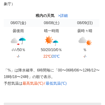
象庁）
稚内の天気
>詳細
08/07
(金)
08/08
(土)
08/09
(日)
曇後雨
晴一時雨
曇時々晴
-/-/-/50％
50/20/10/0％
％
-
/
-
22℃
/
20℃
-
/
-
「%」は降水確率、6時間毎に「00〜06時/06〜12時/12〜
18時/18〜24時」の順で表示。
予想気温は
最高気温(℃)
/
最低気温(℃)