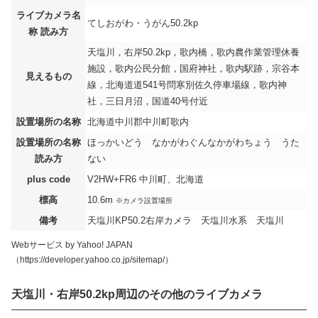
ライブカメラ名
てしおがわ・うがん50.2kp
称 読み方
天塩川，右岸50.2kp，歌内橋，歌内農作業管理休養
施設，歌内公民分館，国府神社，歌内駅跡，宗谷本
見えるもの
線，北海道道541号問寒別佐久停車場線，歌内神
社，三日月沼，国道40号付近
設置場所の名称
北海道中川郡中川町歌内
設置場所の名称
ほっかいどう なかがわぐんなかがわちょう うた
読み方
ない
plus code
V2HW+FR6 中川町、北海道
標高
10.6m
※カメラ設置場所
備考
天塩川KP50.2右岸カメラ 天塩川水系 天塩川
Webサービス by Yahoo! JAPAN
（https://developer.yahoo.co.jp/sitemap/）
天塩川・右岸50.2kp周辺のその他のライブカメラ