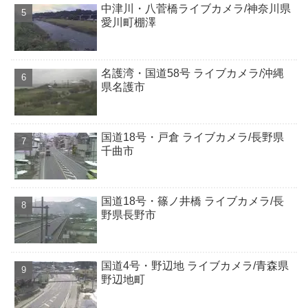
中津川・八菅橋ライブカメラ/神奈川県
愛川町棚澤
名護湾・国道58号 ライブカメラ/沖縄
県名護市
国道18号・戸倉 ライブカメラ/長野県
千曲市
国道18号・篠ノ井橋 ライブカメラ/長
野県長野市
国道4号・野辺地 ライブカメラ/青森県
野辺地町