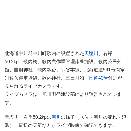
北海道中川郡中川町歌内に設置された
天塩川
、右岸
50.2kp、歌内橋、歌内農作業管理休養施設、歌内公民分
館、国府神社、歌内駅跡、宗谷本線、北海道道541号問寒
別佐久停車場線、歌内神社、三日月沼、
国道40号
付近が
見られるライブカメラです。
ライブカメラは、旭川開発建設部により運営されていま
す。
天塩川・右岸50.2kpの
河川
の様子（水位・河川の流れ・氾
濫）、周辺の天気などがライブ映像で確認できます。