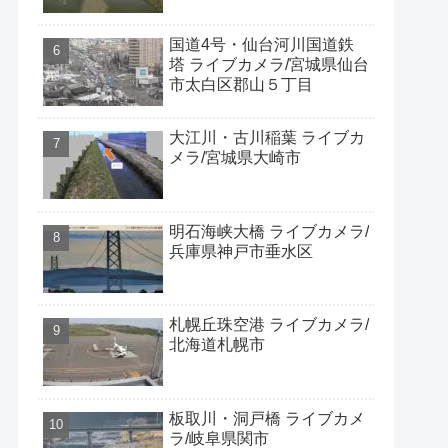
国道4号・仙台河川国道鉄
塔 ライブカメラ/宮城県仙台
市太白区郡山５丁目
大江川・古川稲葉 ライブカ
メラ/宮城県大崎市
明石海峡大橋 ライブカメラ/
兵庫県神戸市垂水区
札幌丘珠空港 ライブカメラ/
北海道札幌市
板取川・洞戸橋 ライブカメ
ラ/岐阜県関市