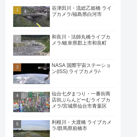
谷津田川・流総乙姫橋 ライ
ブカメラ/福島県白河市
和良川・法師丸橋ライブカ
メラ/岐阜県郡上市和良町
NASA 国際宇宙ステーショ
ン(ISS) ライブカメラ/-
仙台七夕まつり・一番街商
店街ぶらんどーむライブカ
メラ/宮城県仙台市青葉区
利根川・大渡橋 ライブカメ
ラ/群馬県前橋市