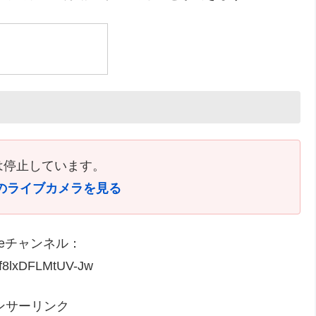
は停止しています。
のライブカメラを見る
beチャンネル：
Nf8lxDFLMtUV-Jw
ンサーリンク