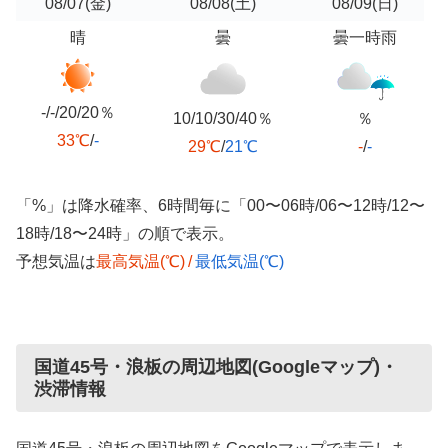
08/07
(金)
08/08
(土)
08/09
(日)
晴
曇
曇一時雨
-/-/20/20％
10/10/30/40％
％
33℃
/
-
29℃
/
21℃
-
/
-
「%」は降水確率、6時間毎に「00〜06時/06〜12時/12〜
18時/18〜24時」の順で表示。
予想気温は
最高気温(℃)
/
最低気温(℃)
国道45号・浪板の周辺地図(Googleマップ)・
渋滞情報