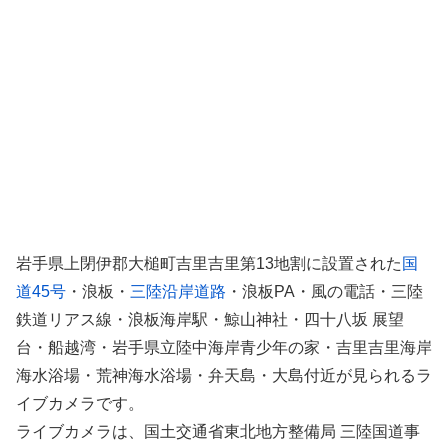
岩手県上閉伊郡大槌町吉里吉里第13地割に設置された
国
道45号
・浪板・
三陸沿岸道路
・浪板PA・風の電話・三陸
鉄道リアス線・浪板海岸駅・鯨山神社・四十八坂 展望
台・船越湾・岩手県立陸中海岸青少年の家・吉里吉里海岸
海水浴場・荒神海水浴場・弁天島・大島付近が見られるラ
イブカメラです。
ライブカメラは、国土交通省東北地方整備局 三陸国道事