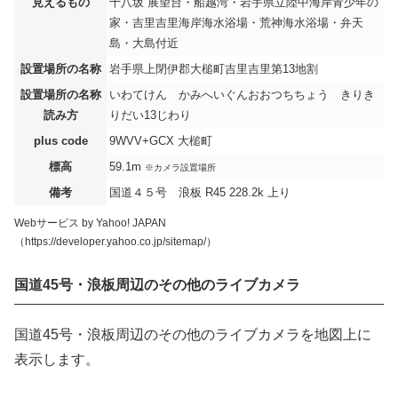
見えるもの
十八坂 展望台・船越湾・岩手県立陸中海岸青少年の
家・吉里吉里海岸海水浴場・荒神海水浴場・弁天
島・大島付近
設置場所の名称
岩手県上閉伊郡大槌町吉里吉里第13地割
設置場所の名称
いわてけん かみへいぐんおおつちちょう きりき
読み方
りだい13じわり
plus code
9WVV+GCX 大槌町
標高
59.1m
※カメラ設置場所
備考
国道４５号 浪板 R45 228.2k 上り
Webサービス by Yahoo! JAPAN
（https://developer.yahoo.co.jp/sitemap/）
国道45号・浪板周辺のその他のライブカメラ
国道45号・浪板周辺のその他のライブカメラを地図上に
表示します。