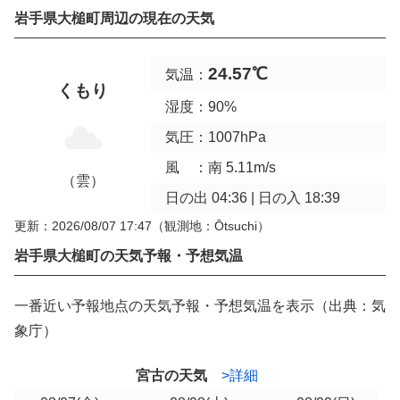
岩手県大槌町周辺の現在の天気
24.57℃
気温：
くもり
湿度：90%
気圧：1007hPa
風 ：南 5.11m/s
（雲）
日の出 04:36 | 日の入 18:39
更新：2026/08/07 17:47
（観測地：Ōtsuchi）
岩手県大槌町の天気予報・予想気温
一番近い予報地点の天気予報・予想気温を表示（出典：気
象庁）
宮古の天気
>詳細