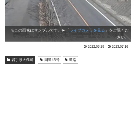
※この画像はサンプルです。►「
ライブカメラを見る
」をご覧くだ
さい。
2022.03.28
2023.07.16
岩手県大槌町
国道45号
道路