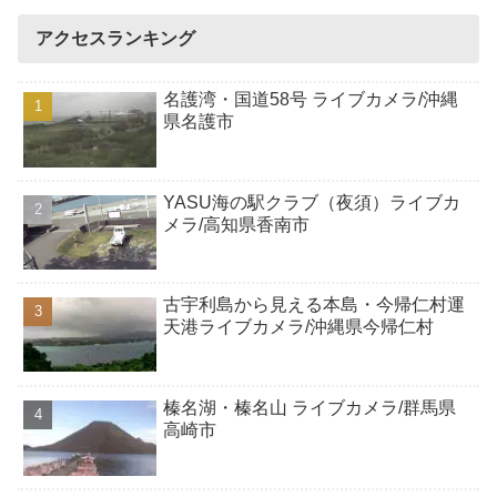
アクセスランキング
名護湾・国道58号 ライブカメラ/沖縄
県名護市
YASU海の駅クラブ（夜須）ライブカ
メラ/高知県香南市
古宇利島から見える本島・今帰仁村運
天港ライブカメラ/沖縄県今帰仁村
榛名湖・榛名山 ライブカメラ/群馬県
高崎市