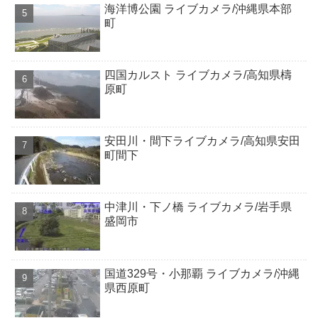
海洋博公園 ライブカメラ/沖縄県本部
町
四国カルスト ライブカメラ/高知県檮
原町
安田川・間下ライブカメラ/高知県安田
町間下
中津川・下ノ橋 ライブカメラ/岩手県
盛岡市
国道329号・小那覇 ライブカメラ/沖縄
県西原町