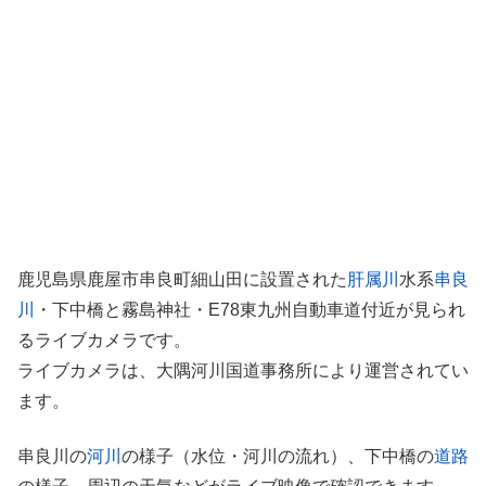
鹿児島県鹿屋市串良町細山田に設置された
肝属川
水系
串良
川
・下中橋と霧島神社・E78東九州自動車道付近が見られ
るライブカメラです。
ライブカメラは、大隅河川国道事務所により運営されてい
ます。
串良川の
河川
の様子（水位・河川の流れ）、下中橋の
道路