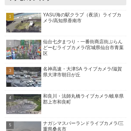
YASU海の駅クラブ（夜須）ライブカ
メラ/高知県香南市
仙台七夕まつり・一番街商店街ぶらん
どーむライブカメラ/宮城県仙台市青葉
区
名神高速・大津SA ライブカメラ/滋賀
県大津市朝日が丘
和良川・法師丸橋ライブカメラ/岐阜県
郡上市和良町
ナガシマスパーランドライブカメラ/三
重県桑名市