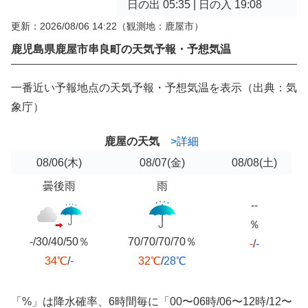
日の出 05:35 | 日の入 19:08
更新：2026/08/06 14:22
（観測地：鹿屋市）
鹿児島県鹿屋市串良町の天気予報・予想気温
一番近い予報地点の天気予報・予想気温を表示（出典：気
象庁）
鹿屋の天気
>詳細
08/06
(木)
08/07
(金)
08/08
(土)
曇後雨
雨
--
％
-/30/40/50％
70/70/70/70％
-
/
-
34℃
/
-
32℃
/
28℃
「%」は降水確率、6時間毎に「00〜06時/06〜12時/12〜