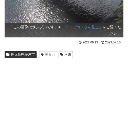
※この画像はサンプルです。►「
ライブカメラを見る
」をご覧くだ
さい。
2021.06.13
2023.07.16
鹿児島県鹿屋市
串良川
河川