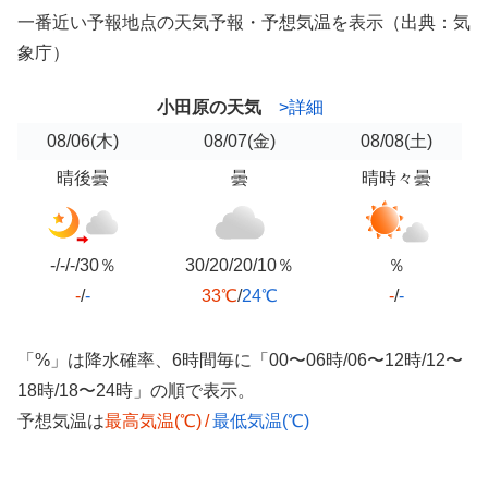
一番近い予報地点の天気予報・予想気温を表示（出典：気
象庁）
小田原の天気
>詳細
08/06
(木)
08/07
(金)
08/08
(土)
晴後曇
曇
晴時々曇
-/-/-/30％
30/20/20/10％
％
-
/
-
33℃
/
24℃
-
/
-
「%」は降水確率、6時間毎に「00〜06時/06〜12時/12〜
18時/18〜24時」の順で表示。
予想気温は
最高気温(℃)
/
最低気温(℃)