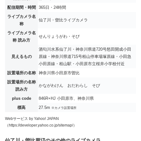
配信期間・時間
365日・24時間
ライブカメラ名
仙了川・曽比ライブカメラ
称
ライブカメラ名
せんりょうがわ・そび
称 読み方
酒匂川水系仙了川・神奈川県道720号怒田開成小田
見えるもの
原線・神奈川県道715号栢山停車場塚原線・小田急
小田原線・栢山駅・小田原市立桜井小学校付近
設置場所の名称
神奈川県小田原市曽比
設置場所の名称
かながわけん おだわらし そび
読み方
plus code
846R+HJ 小田原市、神奈川県
標高
27.5m
※カメラ設置場所
Webサービス by Yahoo! JAPAN
（https://developer.yahoo.co.jp/sitemap/）
仙了川・曽比周辺のその他のライブカメラ