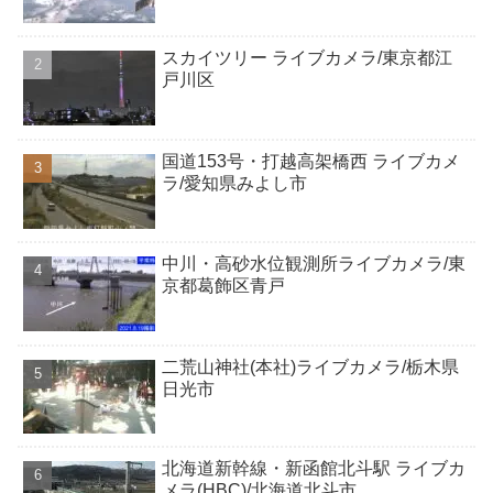
スカイツリー ライブカメラ/東京都江
戸川区
国道153号・打越高架橋西 ライブカメ
ラ/愛知県みよし市
中川・高砂水位観測所ライブカメラ/東
京都葛飾区青戸
二荒山神社(本社)ライブカメラ/栃木県
日光市
北海道新幹線・新函館北斗駅 ライブカ
メラ(HBC)/北海道北斗市