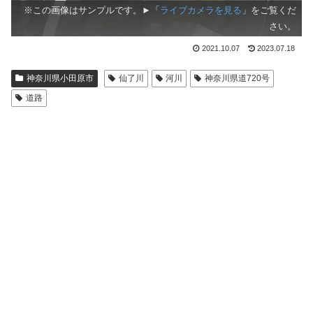
※この画像はサンプルです。►「
ライブカメラを見る
」をご覧くだ
さい。
2021.10.07
2023.07.18
神奈川県小田原市
仙了川
河川
神奈川県道720号
道路