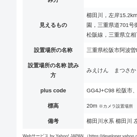
み方
櫛田川，左岸15.2
見えるもの
園，三重県道701
松阪線，三重県立相
設置場所の名称
三重県松阪市阿波曽
設置場所の名称 読み
みえけん まつさか
方
plus code
GG4J+C98 松阪
標高
20m
※カメラ設置場所
備考
櫛田川水系 櫛田川 左岸
Webサービス by Yahoo! JAPAN （https://developer.yahoo.c