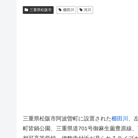
三重県松阪市
櫛田川
河川
三重県松阪市阿波曽町に設置された
櫛田川
、左
町皆鍋公園、三重県道701号御麻生薗豊原線、