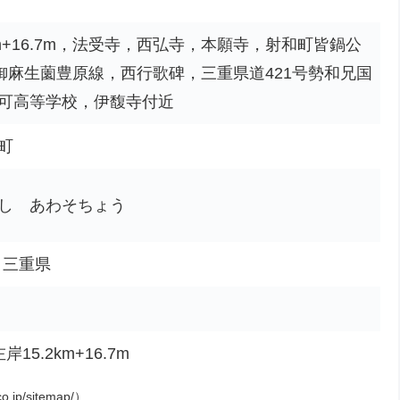
km+16.7m，法受寺，西弘寺，本願寺，射和町皆鍋公
号御麻生薗豊原線，西行歌碑，三重県道421号勢和兄国
可高等学校，伊馥寺付近
町
し あわそちょう
市、三重県
15.2km+16.7m
o.jp/sitemap/）