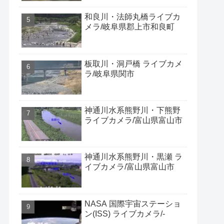
和良川・法師丸橋ライブカ
メラ/岐阜県郡上市和良町
板取川・洞戸橋 ライブカメ
ラ/岐阜県関市
神通川水系熊野川・下熊野
ライブカメラ/富山県富山市
神通川水系熊野川・黒瀬 ラ
イブカメラ/富山県富山市
NASA 国際宇宙ステーショ
ン(ISS) ライブカメラ/-