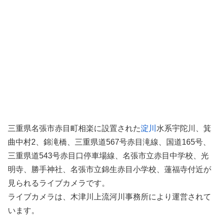
三重県名張市赤目町相楽に設置された
淀川
水系宇陀川、箕
曲中村2、錦滝橋、三重県道567号赤目滝線、国道165号、
三重県道543号赤目口停車場線、名張市立赤目中学校、光
明寺、勝手神社、名張市立錦生赤目小学校、蓮福寺付近が
見られるライブカメラです。
ライブカメラは、木津川上流河川事務所により運営されて
います。