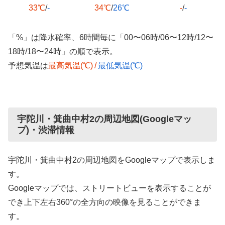
33℃
/
-
34℃
/
26℃
-
/
-
「%」は降水確率、6時間毎に「00〜06時/06〜12時/12〜
18時/18〜24時」の順で表示。
予想気温は
最高気温(℃)
/
最低気温(℃)
宇陀川・箕曲中村2の周辺地図(Googleマッ
プ)・渋滞情報
宇陀川・箕曲中村2の周辺地図をGoogleマップで表示しま
す。
Googleマップでは、ストリートビューを表示することが
でき上下左右360°の全方向の映像を見ることができま
す。