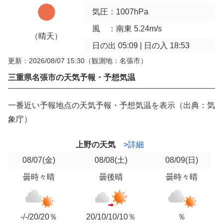
気圧：1007hPa
風 ：南東 5.24m/s
（晴天）
日の出 05:09 | 日の入 18:53
更新：2026/08/07 15:30
（観測地：名張市）
三重県名張市の天気予報・予想気温
一番近い予報地点の天気予報・予想気温を表示（出典：気
象庁）
上野の天気
>詳細
08/07
(金)
08/08
(土)
08/09
(日)
曇時々晴
曇後晴
曇時々晴
-/-/20/20％
20/10/10/10％
％