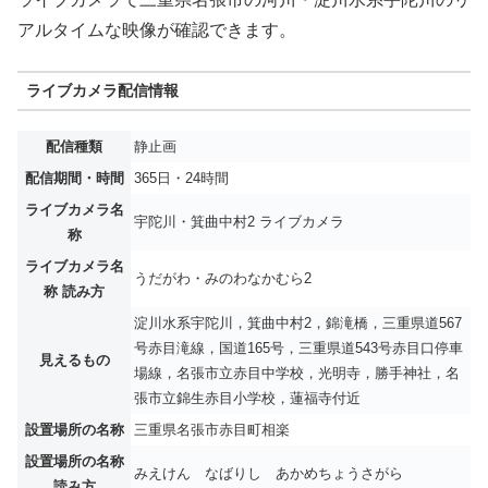
アルタイムな映像が確認できます。
ライブカメラ配信情報
配信種類
静止画
配信期間・時間
365日・24時間
ライブカメラ名
宇陀川・箕曲中村2 ライブカメラ
称
ライブカメラ名
うだがわ・みのわなかむら2
称 読み方
淀川水系宇陀川，箕曲中村2，錦滝橋，三重県道567
号赤目滝線，国道165号，三重県道543号赤目口停車
見えるもの
場線，名張市立赤目中学校，光明寺，勝手神社，名
張市立錦生赤目小学校，蓮福寺付近
設置場所の名称
三重県名張市赤目町相楽
設置場所の名称
みえけん なばりし あかめちょうさがら
読み方