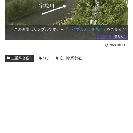
※この画像はサンプルです。►「
ライブカメラを見る
」をご覧くだ
さい。
2024.06.14
三重県名張市
河川
淀川水系宇陀川