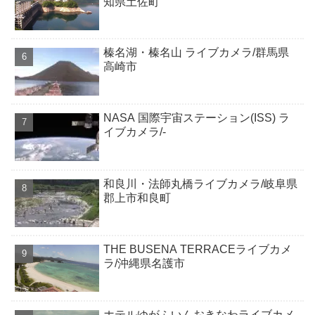
知県土佐町
榛名湖・榛名山 ライブカメラ/群馬県
高崎市
NASA 国際宇宙ステーション(ISS) ラ
イブカメラ/-
和良川・法師丸橋ライブカメラ/岐阜県
郡上市和良町
THE BUSENA TERRACEライブカメ
ラ/沖縄県名護市
ホテルゆがふいんおきなわライブカメ