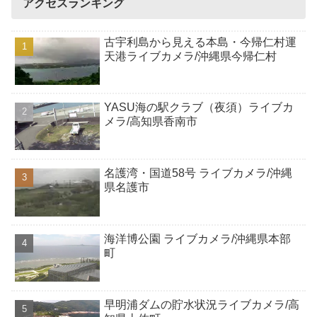
アクセスランキング
古宇利島から見える本島・今帰仁村運
天港ライブカメラ/沖縄県今帰仁村
YASU海の駅クラブ（夜須）ライブカ
メラ/高知県香南市
名護湾・国道58号 ライブカメラ/沖縄
県名護市
海洋博公園 ライブカメラ/沖縄県本部
町
早明浦ダムの貯水状況ライブカメラ/高