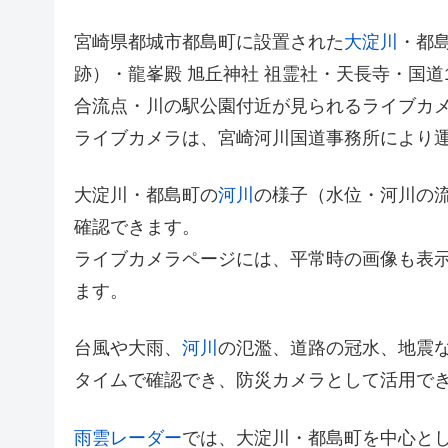
宮崎県都城市都島町に設置された
大淀川
・都
跡）・龍峯殿 旭丘神社 祖霊社・天長寺・国道
合流点・川の駅公園付近が見られるライブカ
ライブカメラは、宮崎河川国道事務所により
大淀川・都島町の
河川
の様子（水位・河川の
確認できます。
ライブカメラページには、平常時の画像も表
ます。
台風や大雨、
河川
の氾濫、道路の冠水、地震
タイムで確認でき、防災カメラとして活用で
雨雲レーダー
では、大淀川・都島町を中心と