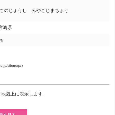
このじょうし みやこじまちょう
、宮崎県
所
o.jp/sitemap/）
を地図上に表示します。