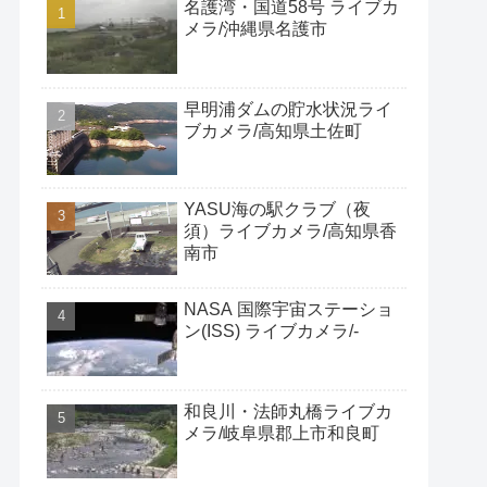
名護湾・国道58号 ライブカ
メラ/沖縄県名護市
早明浦ダムの貯水状況ライ
ブカメラ/高知県土佐町
YASU海の駅クラブ（夜
須）ライブカメラ/高知県香
南市
NASA 国際宇宙ステーショ
ン(ISS) ライブカメラ/-
和良川・法師丸橋ライブカ
メラ/岐阜県郡上市和良町