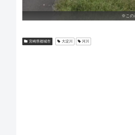
※この
宮崎県都城市
大淀川
河川