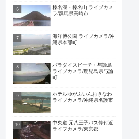
榛名湖・榛名山 ライブカメ
ラ/群馬県高崎市
海洋博公園 ライブカメラ/沖
縄県本部町
パラダイスビーチ・与論島
ライブカメラ/鹿児島県与論
町
ホテルゆがふいんおきなわ
ライブカメラ/沖縄県名護市
中央道 元八王子バス停付近
ライブカメラ/東京都