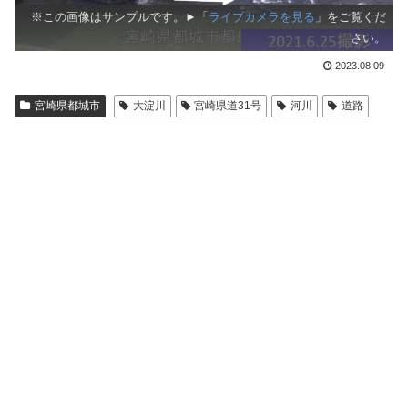
※この画像はサンプルです。►「
ライブカメラを見る
」をご覧くだ
さい。
2023.08.09
宮崎県都城市
大淀川
宮崎県道31号
河川
道路