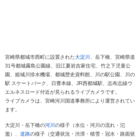
宮崎県都城市西町に設置された
大淀川
、岳下橋、宮崎県道
31号都城霧島公園線、旧江夏岩吉家住宅、竹之下児童公
園、姫城川排水機場、都城歴史資料館、川の駅公園、川の
駅 スケートパーク、日豊本線、JR西都城駅、志布志線ウ
エルネスロード付近が見られるライブカメラです。
ライブカメラは、宮崎河川国道事務所により運営されてい
ます。
大淀川・岳下橋の
河川
の様子（水位・河川の流れ・氾
濫）、
道路
の様子（交通状況・渋滞・積雪・冠水・路面状