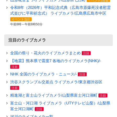
イベント2日目
令和8年（2026年）平和記念式典（広島市原爆死没者慰霊
式並びに平和祈念式） ライブカメラ/広島県広島市中区
イベント当日
午前8時～午前8時50分
注目のライブカメラ
全国の祭り・花火のライブカメラまとめ
注目
【地震】熊本県で震度7 各地のライブカメラ(NHK)/-
注目
NHK 全国のライブカメラ・ニュース/-
注目
渋谷スクランブル交差点 ライブカメラ/東京都渋谷区
注目
精進湖と富士山ライブカメラ/山梨県富士河口湖町
注目
富士山・河口湖 ライブカメラ（UTYテレビ山梨）/山梨県
富士河口湖町
注目
河川のライブカメラ一覧