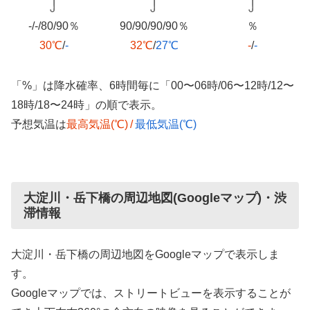
-/-/80/90％
90/90/90/90％
％
30℃
/
-
32℃
/
27℃
-
/
-
「%」は降水確率、6時間毎に「00〜06時/06〜12時/12〜
18時/18〜24時」の順で表示。
予想気温は
最高気温(℃)
/
最低気温(℃)
大淀川・岳下橋の周辺地図(Googleマップ)・渋
滞情報
大淀川・岳下橋の周辺地図をGoogleマップで表示しま
す。
Googleマップでは、ストリートビューを表示することが