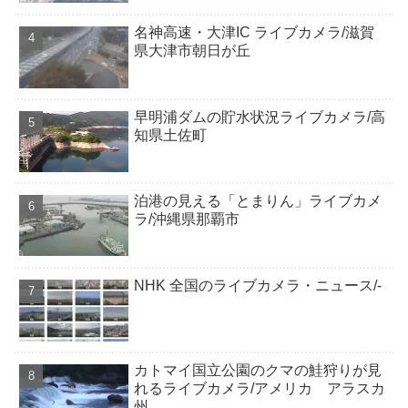
名神高速・大津IC ライブカメラ/滋賀
県大津市朝日が丘
早明浦ダムの貯水状況ライブカメラ/高
知県土佐町
泊港の見える「とまりん」ライブカメ
ラ/沖縄県那覇市
NHK 全国のライブカメラ・ニュース/-
カトマイ国立公園のクマの鮭狩りが見
れるライブカメラ/アメリカ アラスカ
州