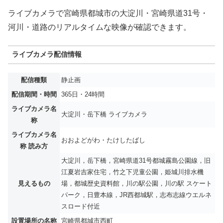
ライブカメラで宮崎県都城市の大淀川・宮崎県道31号・
河川・道路のリアルタイムな映像が確認できます。
ライブカメラ配信情報
配信種類
静止画
配信期間・時間
365日・24時間
ライブカメラ名
大淀川・岳下橋 ライブカメラ
称
ライブカメラ名
おおよどがわ・たけしたばし
称 読み方
大淀川，岳下橋，宮崎県道31号都城霧島公園線，旧
江夏岩吉家住宅，竹之下児童公園，姫城川排水機
見えるもの
場，都城歴史資料館，川の駅公園，川の駅 スケート
パーク，日豊本線，JR西都城駅，志布志線ウエルネ
スロード付近
設置場所の名称
宮崎県都城市西町