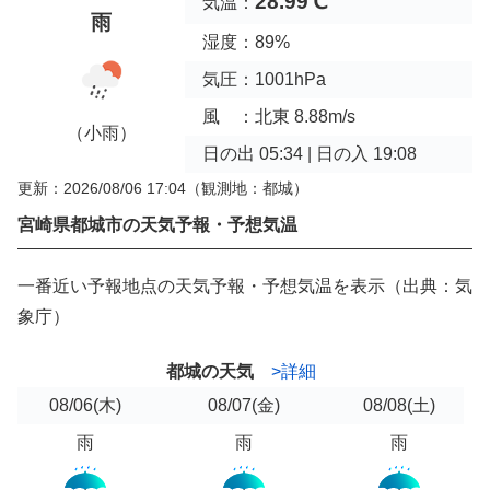
28.99℃
気温：
雨
湿度：89%
気圧：1001hPa
風 ：北東 8.88m/s
（小雨）
日の出 05:34 | 日の入 19:08
更新：2026/08/06 17:04
（観測地：都城）
宮崎県都城市の天気予報・予想気温
一番近い予報地点の天気予報・予想気温を表示（出典：気
象庁）
都城の天気
>詳細
08/06
(木)
08/07
(金)
08/08
(土)
雨
雨
雨