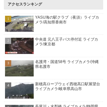
アクセスランキング
YASU海の駅クラブ（夜須）ライブカ
メラ/高知県香南市
中央道 元八王子バス停付近 ライブカ
メラ/東京都
名護湾・国道58号 ライブカメラ/沖縄
県名護市
新穂高ロープウェイ西穂高口駅展望台
ライブカメラ/岐阜県高山市
長尾川・水梨橋 ライブカメラ/静岡県