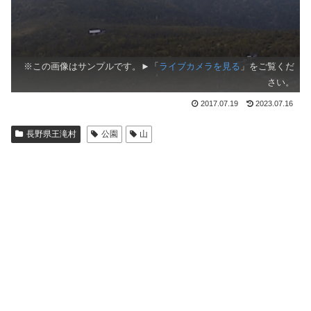
※この画像はサンプルです。►「
ライブカメラを見る
」をご覧くだ
さい。
2017.07.19
2023.07.16
長野県王滝村
公園
山