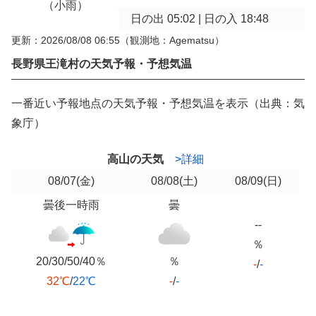
（小雨）
日の出 05:02 | 日の入 18:48
更新：2026/08/08 06:55
（観測地：Agematsu）
長野県王滝村の天気予報・予想気温
一番近い予報地点の天気予報・予想気温を表示（出典：気
象庁）
高山の天気
>詳細
08/07
(金)
08/08
(土)
08/09
(日)
曇後一時雨
曇
--
％
20/30/50/40％
％
-
/
-
32℃
/
22℃
-
/
-