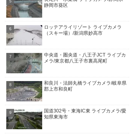
静岡市葵区
ロッテアライリゾート ライブカメラ
（スキー場）/新潟県妙高市
中央道・圏央道・八王子JCT ライブカ
メラ/東京都八王子市裏高尾町
和良川・法師丸橋ライブカメラ/岐阜県
郡上市和良町
国道302号・東海IC東 ライブカメラ/愛
知県東海市