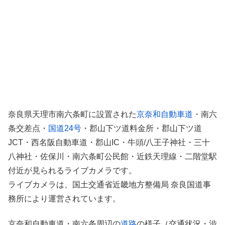
奈良県天理市南六条町に設置された
京奈和自動車道
・南六
条交差点・
国道24号
・郡山下ツ道料金所・郡山下ツ道
JCT・西名阪自動車道・郡山IC・牛頭/八王子神社・三十
八神社・佐保川・南六条町公民館・近鉄天理線・二階堂駅
付近が見られるライブカメラです。
ライブカメラは、国土交通省近畿地方整備局 奈良国道事
務所により運営されています。
京奈和自動車道・南六条周辺の
道路
の様子（交通状況・渋