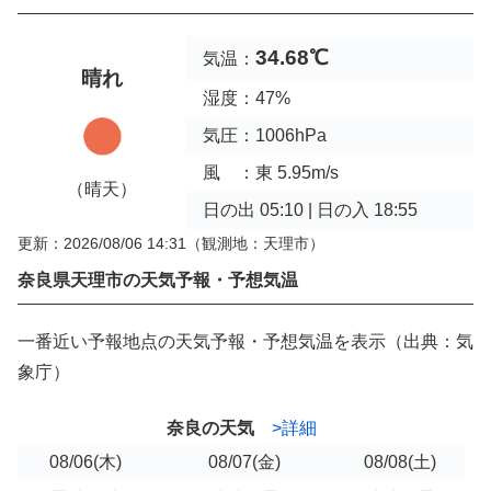
34.68℃
気温：
晴れ
湿度：47%
気圧：1006hPa
風 ：東 5.95m/s
（晴天）
日の出 05:10 | 日の入 18:55
更新：2026/08/06 14:31
（観測地：天理市）
奈良県天理市の天気予報・予想気温
一番近い予報地点の天気予報・予想気温を表示（出典：気
象庁）
奈良の天気
>詳細
08/06
(木)
08/07
(金)
08/08
(土)