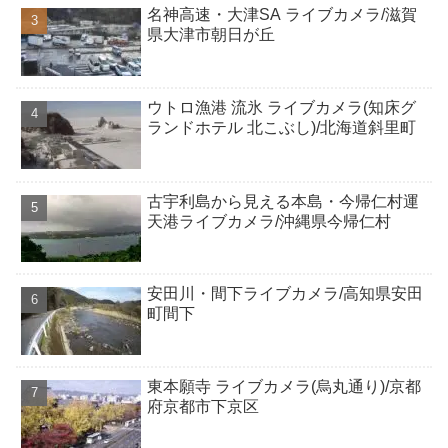
名神高速・大津SA ライブカメラ/滋賀
県大津市朝日が丘
ウトロ漁港 流氷 ライブカメラ(知床グ
ランドホテル 北こぶし)/北海道斜里町
古宇利島から見える本島・今帰仁村運
天港ライブカメラ/沖縄県今帰仁村
安田川・間下ライブカメラ/高知県安田
町間下
東本願寺 ライブカメラ(烏丸通り)/京都
府京都市下京区