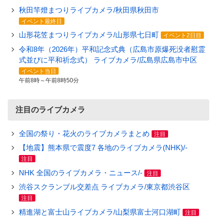
秋田竿燈まつりライブカメラ/秋田県秋田市
イベント最終日
山形花笠まつりライブカメラ/山形県七日町
イベント2日目
令和8年（2026年）平和記念式典（広島市原爆死没者慰霊
式並びに平和祈念式） ライブカメラ/広島県広島市中区
イベント当日
午前8時～午前8時50分
注目のライブカメラ
全国の祭り・花火のライブカメラまとめ
注目
【地震】熊本県で震度7 各地のライブカメラ(NHK)/-
注目
NHK 全国のライブカメラ・ニュース/-
注目
渋谷スクランブル交差点 ライブカメラ/東京都渋谷区
注目
精進湖と富士山ライブカメラ/山梨県富士河口湖町
注目