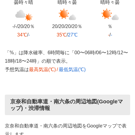
曇時々晴
晴時々曇
晴時々曇
-/-/20/20％
20/20/20/20％
％
34℃
/
-
35℃
/
27℃
-
/
-
「%」は降水確率、6時間毎に「00〜06時/06〜12時/12〜
18時/18〜24時」の順で表示。
予想気温は
最高気温(℃)
/
最低気温(℃)
京奈和自動車道・南六条の周辺地図(Googleマ
ップ)・渋滞情報
京奈和自動車道・南六条の周辺地図をGoogleマップで表
示します。