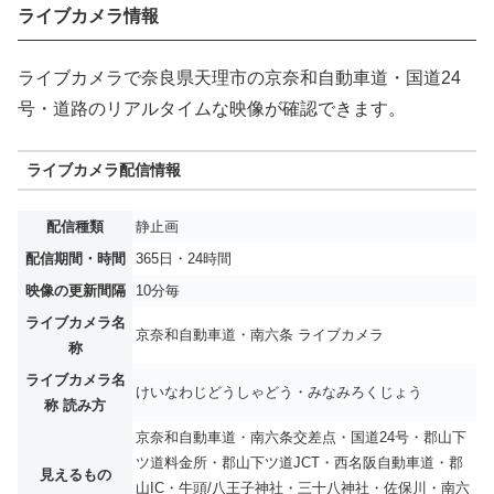
ライブカメラ情報
ライブカメラで奈良県天理市の京奈和自動車道・国道24
号・道路のリアルタイムな映像が確認できます。
ライブカメラ配信情報
配信種類
静止画
配信期間・時間
365日・24時間
映像の更新間隔
10分毎
ライブカメラ名
京奈和自動車道・南六条 ライブカメラ
称
ライブカメラ名
けいなわじどうしゃどう・みなみろくじょう
称 読み方
京奈和自動車道・南六条交差点・国道24号・郡山下
ツ道料金所・郡山下ツ道JCT・西名阪自動車道・郡
見えるもの
山IC・牛頭/八王子神社・三十八神社・佐保川・南六