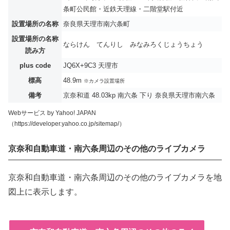
条町公民館・近鉄天理線・二階堂駅付近
設置場所の名称
奈良県天理市南六条町
設置場所の名称
ならけん てんりし みなみろくじょうちょう
読み方
plus code
JQ6X+9C3 天理市
標高
48.9m
※カメラ設置場所
備考
京奈和道 48.03kp 南六条 下り 奈良県天理市南六条
Webサービス by Yahoo! JAPAN
（https://developer.yahoo.co.jp/sitemap/）
京奈和自動車道・南六条周辺のその他のライブカメラ
京奈和自動車道・南六条周辺のその他のライブカメラを地
図上に表示します。