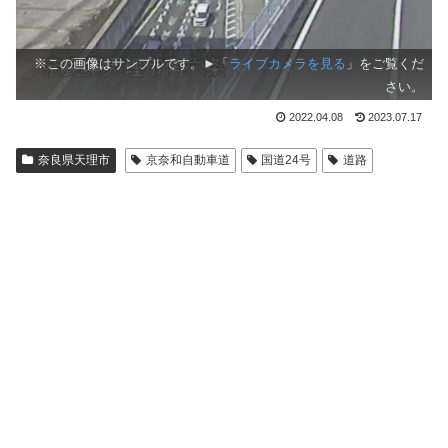
※この画像はサンプルです。►「
ライブカメラを見る
」をご覧くだ
さい。
2022.04.08
2023.07.17
奈良県天理市
京奈和自動車道
国道24号
道路