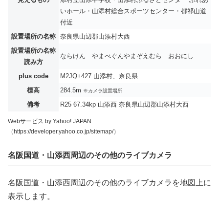
いホール・山添村総合スポーツセンター・都祁山道
付近
設置場所の名称
奈良県山辺郡山添村大西
設置場所の名称
ならけん やまべぐんやまぞえむら おおにし
読み方
plus code
M2JQ+427 山添村、奈良県
標高
284.5m
※カメラ設置場所
備考
R25 67.34kp 山添西 奈良県山辺郡山添村大西
Webサービス by Yahoo! JAPAN
（https://developer.yahoo.co.jp/sitemap/）
名阪国道・山添西周辺のその他のライブカメラ
名阪国道・山添西周辺のその他のライブカメラを地図上に
表示します。