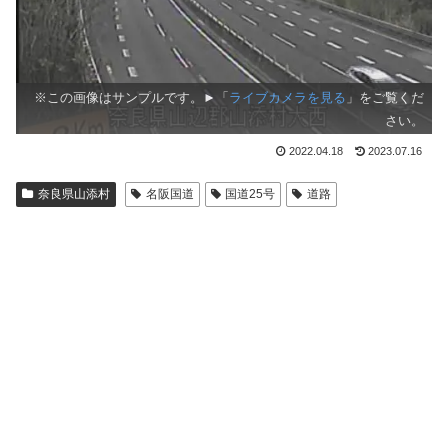
※この画像はサンプルです。►「
ライブカメラを見る
」をご覧くだ
さい。
2022.04.18
2023.07.16
奈良県山添村
名阪国道
国道25号
道路