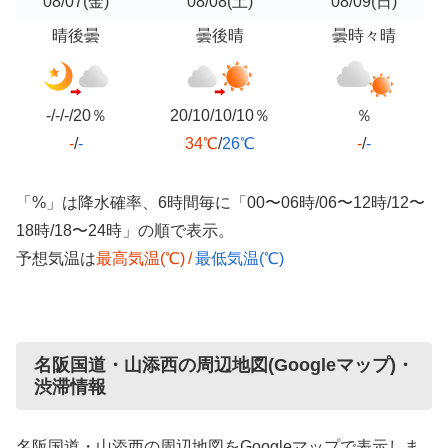
08/07
(金)
08/08
(土)
08/09
(日)
晴後曇
曇後晴
曇時々晴
-/-/-/20％
20/10/10/10％
％
-
/
-
34℃
/
26℃
-
/
-
「%」は降水確率、6時間毎に「00〜06時/06〜12時/12〜
18時/18〜24時」の順で表示。
予想気温は
最高気温(℃)
/
最低気温(℃)
名阪国道・山添西の周辺地図(Googleマップ)・
渋滞情報
名阪国道・山添西の周辺地図をGoogleマップで表示しま